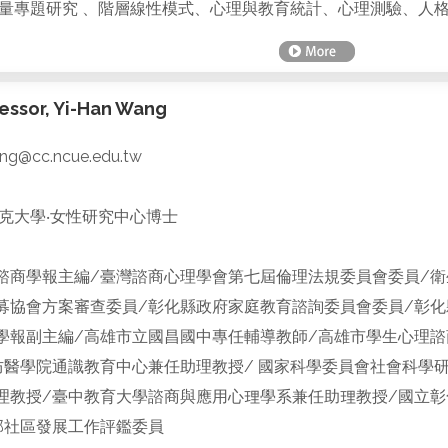
量專題研究 、階層線性模式、心理與教育統計、心理測驗、人
ssor, Yi-Han Wang
g@cc.ncue.edu.tw
克大學‧女性研究中心博士
諮商學報主編/臺灣諮商心理學會第七屆倫理法規委員會委員/衛
募協會方案審查委員/彰化縣政府家庭教育諮詢委員會委員/彰
學報副主編/高雄市立國昌國中專任輔導教師/高雄市學生心理諮
防醫學院通識教育中心兼任助理教授/ 國家科學委員會社會科學
理教授/臺中教育大學諮商與應用心理學系兼任助理教授/國立
部社區發展工作評鑑委員