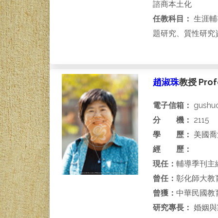
諮商本土化
任教科目：
生涯輔
題研究、質性研究
趙淑珠
教授 Profe
電子信箱：
gushuc
分 機：
2115
學 歷：
美國喬
經 歷：
現任：
輔導季刊主
曾任：
彰化師大教
曾獲：
中華民國教
研究專長：
婚姻與