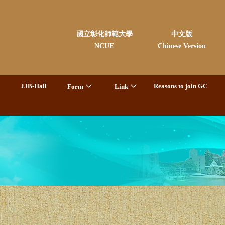
國立彰化師範大學
中文版
NCUE
Chinese Version
JJB-Hall
Reasons to join GC
Form
Link