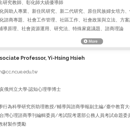
出研究教師、彰化師大績優導師
化與助人專業、新住民研究、新二代研究、原住民族婦女培力、
化諮商專題、社會工作管理、社區工作、社會政策與立法、方案
輔導原理、社會資源運用、研究法、特殊家庭議題、諮商理論
ciate Professor, Yi-Hsing Hsieh
h@cc.ncue.edu.tw
亥俄州立大學‧認知心理學博士
學行為科學研究所助理教授/輔導與諮商學報副主編/臺中教育大
/台灣心理諮商季刊編輯委員/考試院考選部公務人員考試命題委
教材製作獎勵