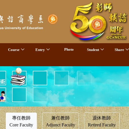
Photo
Course
Entry
Student
Share
專任教師
兼任教師
退休教師
Core Faculty
Adjunct Faculty
Retired Faculty