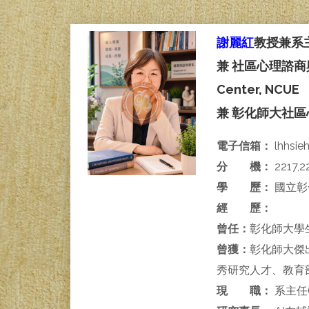
謝麗紅
教授兼系主任 
兼 社區心理諮商與潛能
Center, NCUE
兼 彰化師大社區心理諮
電子信箱：
lhhsie
分 機：
2217,2
學 歷：
國立彰
經 歷：
曾任：
彰化師大學
曾獲：
彰化師大傑
秀研究人才、教育
現 職：
系主任(