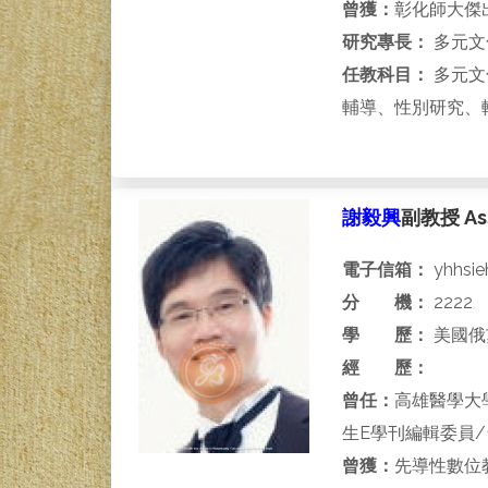
曾獲：
彰化師大傑
研究專長：
多元文
任教科目：
多元文
輔導、性別研究、
謝毅興
副教授 Asso
電子信箱：
yhhsie
分 機：
2222
學 歷：
美國俄
經 歷：
曾任：
高雄醫學大
生E學刊編輯委員
曾獲：
先導性數位