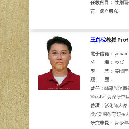
任教科目：
性別關
育、獨立研究
王郁琮
教授 Prof
電子信箱：
ycwang
分 機：
2216
學 歷：
美國南
經 歷：
曾任：
輔導與諮商
Westat 資深
曾獲：
彰化師大傑
獎/美國教育領袖
研究專長：
青少年