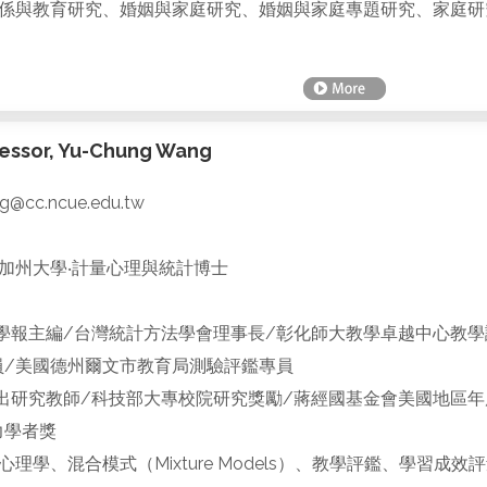
係與教育研究、婚姻與家庭研究、婚姻與家庭專題研究、家庭研
essor, Yu-Chung Wang
@cc.ncue.edu.tw
加州大學‧計量心理與統計博士
學報主編/台灣統計方法學會理事長/彰化師大教學卓越中心教學
研究員/美國德州爾文市教育局測驗評鑑專員
出研究教師/科技部大專校院研究獎勵/蔣經國基金會美國地區年
力學者獎
心理學、混合模式（Mixture Models）、教學評鑑、學習成