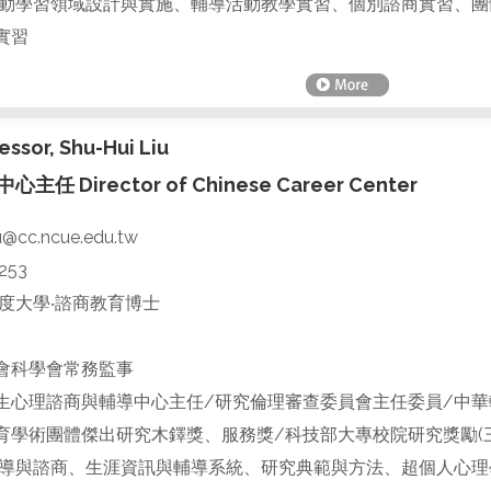
動學習領域設計與實施、輔導活動教學實習、個別諮商實習、團
實習
ssor, Shu-Hui Liu
任 Director of Chinese Career Center
u@cc.ncue.edu.tw
253
度大學‧諮商教育博士
會科學會常務監事
生心理諮商與輔導中心主任/研究倫理審查委員會主任委員/中華
育學術團體傑出研究木鐸獎、服務獎/科技部大專校院研究獎勵(三
導與諮商、生涯資訊與輔導系統、研究典範與方法、超個人心理