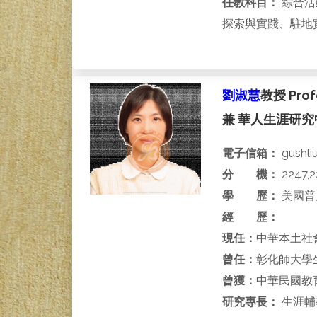
任教科目：
綜合活
探索與實踐、駐地
劉淑慧
教授 Profe
兼 華人生涯研究中心主
電子信箱：
gushli
分 機：
2247,2
學 歷：
美國普
經 歷：
現任：
中華本土社
曾任：
彰化師大學
曾獲：
中華民國教
研究專長：
生涯輔