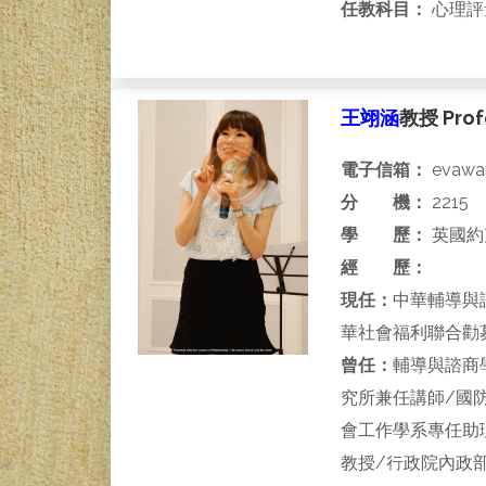
任教科目：
心理評
王翊涵
教授 Profe
電子信箱：
evawan
分 機：
2215
學 歷：
英國約
經 歷：
現任：
中華輔導與
華社會福利聯合勸
曾任：
輔導與諮商
究所兼任講師/國
會工作學系專任助
教授/行政院內政