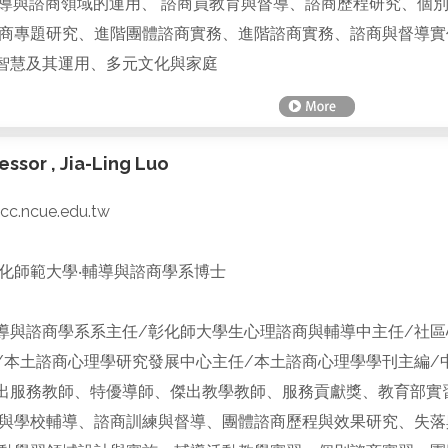
輔導與諮商領域的運用、 諮商員教育與督導、諮商歷程研究、個
商專題研究、進階團體諮商實務、進階諮商實務、諮商與督導實
智慧及其運用、多元文化與家庭
ssor , Jia-Ling Luo
cc.ncue.edu.tw
化師範大學‧輔導與諮商學系博士
導與諮商學系系主任/彰化師大學生心理諮商與輔導中主任/社區
/本土諮商心理學研究發展中心主任/本土諮商心理學學刊主編/
出服務教師、特優導師、傑出教學教師、服務貢獻獎、教育部實
與學校輔導、諮商訓練與督導、團體諮商歷程與效果研究、失落