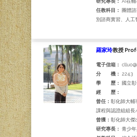
研究專長：
AI在
任教科目：
團體諮
別諮商實習、人工
羅家玲
教授 Profe
電子信箱：
clluo@
分 機：
2243
學 歷：
國立彰
經 歷：
曾任：
彰化師大輔
課程與認證組組長
曾獲：
彰化師大傑
研究專長：
青少年