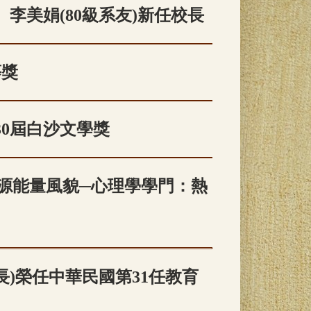
、李美娟(80級系友)新任校長
等獎
0屆白沙文學獎
資源能量風貌─心理學學門：熱
長)榮任中華民國第31任教育