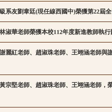
9級系友劉韋廷(現任線西國中)榮獲第22屆全
林淑華老師榮獲本校112年度新進教師執
謝麗紅老師、趙淑珠老師、王翊涵老師與謝
黃宗堅老師、趙淑珠老師、王翊涵老師，榮