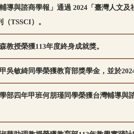
輔導與諮商學報」通過 2024「臺灣人文
（TSSCI）。
森教授榮獲113年度終身成就獎。
甲吳敏綺同學榮獲教育部獎學金，並於2024/
學部四年甲班何朋瑾同學榮獲台灣輔導與諮