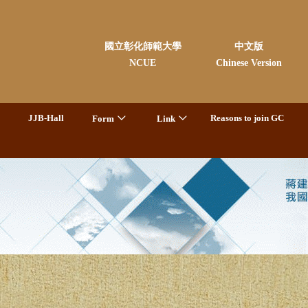
國立彰化師範大學
中文版
NCUE
Chinese Version
JJB-Hall
Reasons to join GC
Form
Link