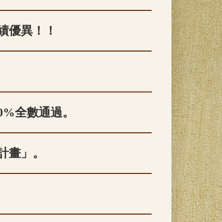
成績優異！！
0%全數通過。
計畫」。