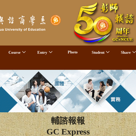
Photo
Course
Entry
Student
Share
輔諮報報
GC Express