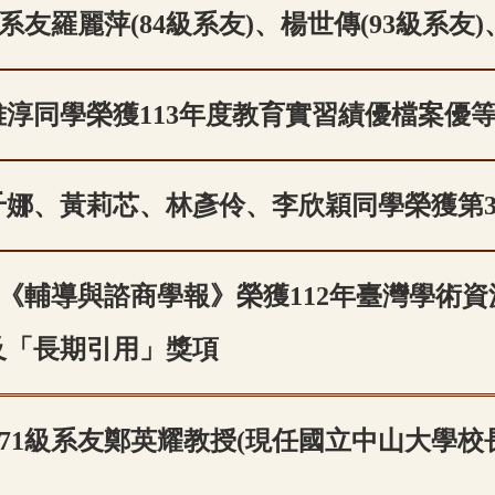
系友羅麗萍(84級系友)、楊世傳(93級系友)
雅淳同學榮獲113年度教育實習績優檔案優
千娜、黃莉芯、林彥伶、李欣穎同學榮獲第3
《輔導與諮商學報》榮獲112年臺灣學術
及「長期引用」獎項
71級系友鄭英耀教授(現任國立中山大學校