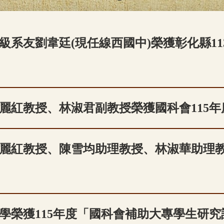
9級系友劉韋廷(現任線西國中)榮獲彰化縣11
麗紅教授、林淑君副教授榮獲國科會115
麗紅教授、陳雪均助理教授、林淑華助理教
學榮獲115年度「國科會補助大專學生研究