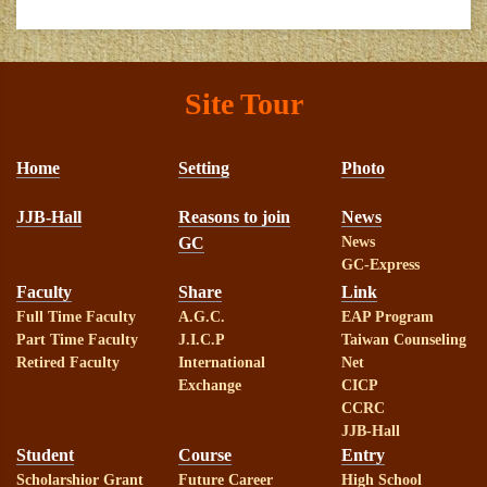
Site Tour
Home
Setting
Photo
JJB-Hall
Reasons to join
News
GC
News
GC-Express
Faculty
Share
Link
Full Time Faculty
A.G.C.
EAP Program
Part Time Faculty
J.I.C.P
Taiwan Counseling
Retired Faculty
International
Net
Exchange
CICP
CCRC
JJB-Hall
Student
Course
Entry
Scholarshior Grant
Future Career
High School