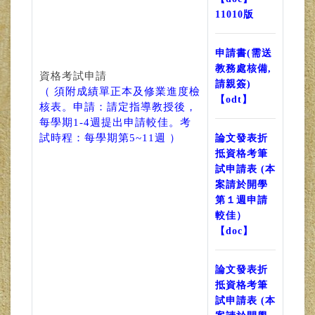
11010版
申請書(需送
教務處核備,
資格考試申請
請親簽)
（ 須附成績單正本及修業進度檢
【odt】
核表。申請：請定指導教授後，
每學期1-4週提出申請較佳。考
試時程：每學期第5~11週 ）
論文發表折
抵資格考筆
試申請表 (本
案請於開學
第１週申請
較佳）
【doc】
論文發表折
抵資格考筆
試申請表 (本