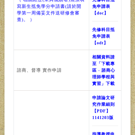
寫新生抵免學分申請書(請於開
免申請表
學第一周備妥文件送研修會審
【doc】
查)。 ）
先修科目抵
免申請表
【odt】
相關資料請
至「下載專
諮商、督導 實作申請
區 - 諮商心
理師學程與
實習」下載
申請論文研
究作業細則
【PDF】
1141203版
指導教授申