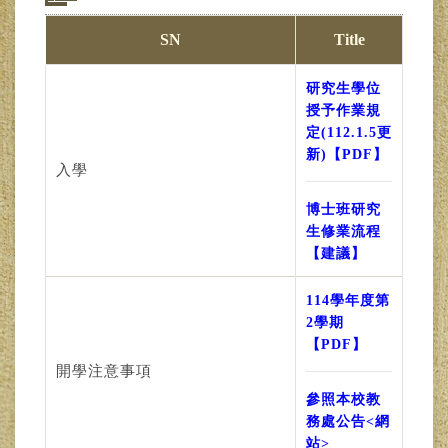
SN
Title
研究生學位
授予作業規
定(112.1.5更
新)【PDF】
入學
博士班研究
生修業流程
【建議】
114學年度第
2學期
【PDF】
開學注意事項
參照本校教
務處公告<網
站>