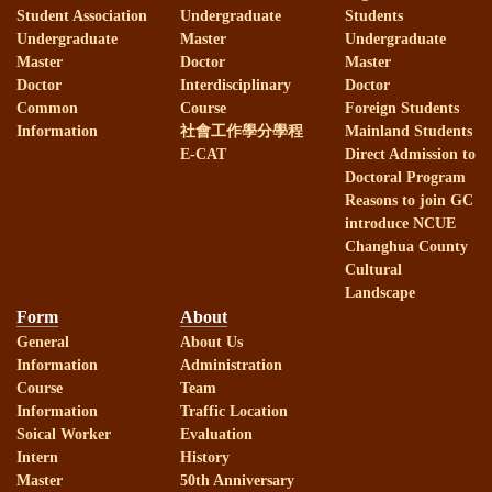
Student Association
Undergraduate
Students
Undergraduate
Master
Undergraduate
Master
Doctor
Master
Doctor
Interdisciplinary
Doctor
Common
Course
Foreign Students
Information
社會工作學分學程
Mainland Students
E-CAT
Direct Admission to
Doctoral Program
Reasons to join GC
introduce NCUE
Changhua County
Cultural
Landscape
Form
About
General
About Us
Information
Administration
Course
Team
Information
Traffic Location
Soical Worker
Evaluation
Intern
History
Master
50th Anniversary