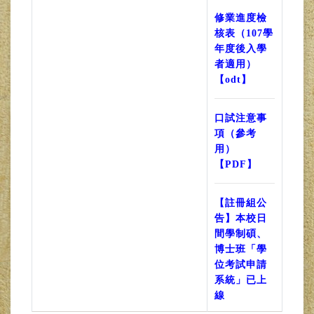
修業進度檢
核表（107學
年度後入學
者適用）
【odt】
口試注意事
項（參考
用）
【PDF】
【註冊組公
告】本校日
間學制碩、
博士班「學
位考試申請
系統」已上
線