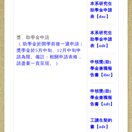
本系研究生
助學金申請
表【doc】
本系研究生
獎、助學金申請
助學金申請
（ 助學金於開學前後一週申請；
表【odt】
獎學金於5月中旬、12月中旬申
請為限。備註：相關申請表格，
申領獎(助)
請盡量一頁呈現。 ）
學金兼職報
告書【doc】
申領獎(助)
學金兼職報
告書【odt】
工讀生契約
書【odt】