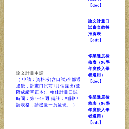
【doc】
論文計畫口
試審查教授
推薦表
【odt】
修業進度檢
核表（96學
年度後入學
論文計畫申請
者適用）
（ 申請：資格考(含口試)全部通
【doc】
過後，計畫口試前1月個提出(並
附成績單正本)。較佳計畫口試
修業進度檢
時間：第4~16週 備註：相關申
核表（96學
請表格，請盡量一頁呈現。 ）
年度後入學
者適用）
【odt】