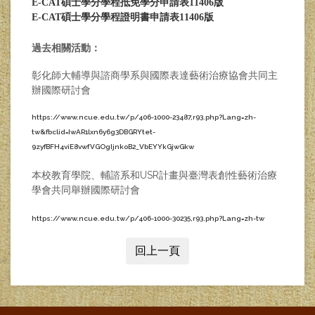
E-CAT碩士學分學程抵免學分申請表11406版​
E-CAT碩士學分學程證明書申請表11406版
過去相關活動：
彰化師大輔導與諮商學系與國際表達藝術治療協會共同主
辦國際研討會
https://www.ncue.edu.tw/p/406-1000-23487,r93.php?Lang=zh-
tw&fbclid=IwAR1lxn6y6g3DBGRYtet-
9zyfBFH4viE8vwfVGOgIjnkoB2_VbEYYkGjwGkw
本校教育學院、輔諮系和USR計畫與臺灣表創性藝術治療
學會共同舉辦國際研討會
https://www.ncue.edu.tw/p/406-1000-30235,r93.php?Lang=zh-tw
回上一頁