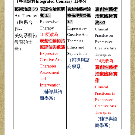
（整合課程Integrated Courses
）12
學分
藝術治療 3/3
表達性治療研
表創性藝術治
表創性藝術
Art Therapy
究 3/3
療倫理與督導
治療臨床實
Expressive
3/3
（跨系合
務3/3
Therapy
E
xpressive-
作--
Clinical
114更改為
Creative Arts
美術系藝術
Practice on
表創性藝術治
Therapies
Expressive-
教育碩士
療評估與處遇
Ethics and
Creative Arts
班）
Expressive-
Supervision
Therapies
Creative Arts
（輔導與諮
114更改為
Therapies
商學系）
表創性藝術
Assessment
治療臨床實
and
作
Intervention
Clinical
（輔導與諮
Practicum in
商學系）
Expressive-
Creative Arts
Therapies
（輔導與諮
商學系）