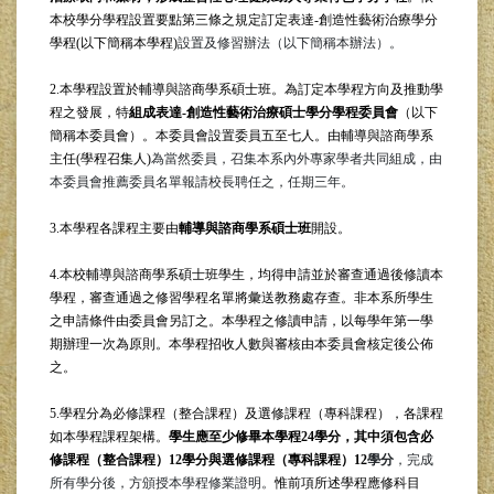
本校學分學程設置要點第三條之規定訂定表達-創造性藝術治療學分
學程(以下簡稱本學程)
設置及修習辦法（以下簡稱本辦法）。
2.本學程設置於輔導與諮商學系碩士班。為訂定本學程方向及推動學
程之發展，特
組成表達-創造性藝術治療碩士學分學程委員會
（以下
簡稱本委員會）。本委員會設置委員五至七人。由輔導與諮商學系
主任(學程召集人)
為當然委員，召集本系內外專家學者共同組成，由
本委員會推薦委員名單報請校長聘任之，任期三年。
3.本學程各課程
主要
由
輔導與諮商學系碩士班
開設。
4.本校輔導與諮商學系碩士班學生，均
得申請並於審查通過後修讀本
學程，審查通過之修習學程名單將彙送教務處存查。非本系所學生
之申請條件由委員會另訂之。本學程之修讀申請，以每學年第一學
期辦理一次為原則。本學程招收人數與審核由本委員會核定後公佈
之。
5.學程分為必修課程（整合課程）及選修課程（專科課程），各課程
如本學程課程架構。
學生應至少修畢本學程24學分，其中須包含必
修課程（整合課程）12學分與選修課程（專科課程）12
學分
，完成
所有學分後，方頒授本學程修業證明。
惟前項所述學程應修科目