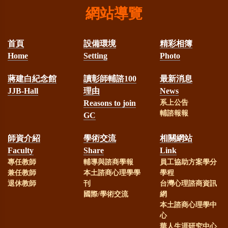
網站導覽
首頁
設備環境
精彩相簿
Home
Setting
Photo
蔣建白紀念館
讀彰師輔諮100
最新消息
JJB-Hall
理由
News
Reasons to join
系上公告
輔諮報報
GC
師資介紹
學術交流
相關網站
Faculty
Share
Link
專任教師
輔導與諮商學報
員工協助方案學分
兼任教師
本土諮商心理學學
學程
退休教師
刊
台灣心理諮商資訊
國際/學術交流
網
本土諮商心理學中
心
華人生涯研究中心