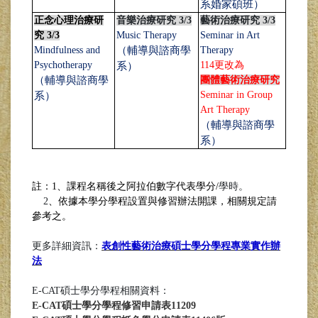
系婚家碩班）
正念心理治療研
音樂治療研究 3/3
藝術治療研究 3/3
究 3/3
Music Therapy
Seminar in Art
Mindfulness and
（輔導與諮商學
Therapy
Psychotherapy
114更改為
系）
（輔導與諮商學
團體藝術治療研究
Seminar in Group
系）
Art Therapy
（輔導與諮商學
系）
註：
1、課程名稱後之阿拉伯數字代表學分/
學時。
2
、依據本學分學程設置與修習辦法開課，相關規定請
參考之。
更多詳細資訊：
表創性藝術治療碩士學分學程專業實作辦
法
E-CAT碩士學分學程相關資料：
E-CAT碩士學分學程修習申請表11209