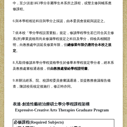
中，至少須達1科3學分非屬學生本系所之課程，或雙主修與輔系應
修課程。
6.與本學程相近科目與學分之採認，由本委員會規範與認定之。
7.依本校「學分學程設置要點」規定，修讀學程學生若已符合其主修
系(所)畢業資格而尚未修滿學程規定之科目及學分，得檢具相關證
明，向教務處申請延長修業年限，但
總修業年限仍應符合本校之規
定
。
8.凡取得修讀本學分學程資格學生於修畢本學程規定學分者，經本系
及教務處審核通過後，得
由教務處發給學程證明書
。
9.本辦法經系、院、校課程委員會審議通過，並提教務會議報告備
查，陳請校長核定後施行，修正時亦同。
表達-創造性藝術治療碩士學分學程課程架構
Expressive-Creative Arts Therapies Graduate Program
必修課程(Required Subjects)