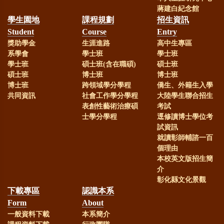
蔣建白紀念館
學生園地
課程規劃
招生資訊
Student
Course
Entry
獎助學金
生涯進路
高中生專區
系學會
學士班
學士班
學士班
碩士班(含在職碩)
碩士班
碩士班
博士班
博士班
博士班
跨領域學分學程
僑生、外籍生入學
共同資訊
社會工作學分學程
大陸學生聯合招生
表創性藝術治療碩
考試
士學分學程
逕修讀博士學位考
試資訊
就讀彰師輔諮一百
個理由
本校英文版招生簡
介
彰化縣文化景觀
下載專區
認識本系
Form
About
一般資料下載
本系簡介