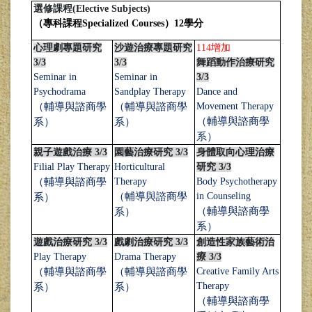
選修課程(Elective Subjects)
（專科課程Specialized Courses
）12
學分
心理劇專題研究
沙遊治療專題研究
114增加
3/3
3/3
舞蹈動作治療研究
Seminar in
Seminar in
3/3
Psychodrama
Sandplay Therapy
Dance and
（輔導與諮商學
（輔導與諮商學
Movement Therapy
（輔導與諮商學
系）
系）
系）
親子遊戲治療 3/3
園藝治療研究 3/3
身體取向心理治療
Filial Play Therapy
Horticultural
研究 3/3
（輔導與諮商學
Therapy
Body Psychotherapy
（輔導與諮商學
in Counseling
系）
（輔導與諮商學
系）
系）
遊戲治療研究 3/3
戲劇治療研究 3/3
創造性家族藝術治
Play Therapy
Drama Therapy
療 3/3
（輔導與諮商學
（輔導與諮商學
Creative Family Arts
Therapy
系）
系）
（輔導與諮商學