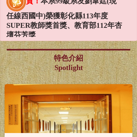
任線西國中)榮獲彰化縣113年度
SUPER教師獎首獎、教育部112年杏
壇芬芳獎
賀！
本系謝麗紅教授、林淑君
副教授榮獲國科會115年度專題研究
特色介紹
計畫補助
Spotlight
賀！
本系謝麗紅教授、陳雪均
助理教授、林淑華助理教授榮獲教
育部115年教學實踐研究計畫
賀！
本系同學榮獲115年度