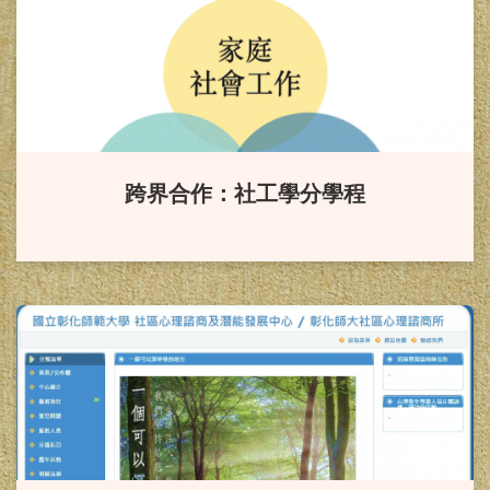
賀！
本系同學榮獲114年度
「國科會補助大專學生研究計
畫」。
恭賀！
本系葉怡伶老師升等副
跨界合作：社工學分學程
教授
賀！
本系「輔導與諮商學報」
通過 2024「臺灣人文及社會科學期
刊評比暨核心期刊收錄」之 社會科
學核心期刊（TSSCI）。
恭賀！
徐西森教授榮獲113年