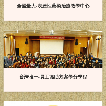
「國科會補助大專學生研究計
全國最大-表達性藝術治療教學中心
畫」。
賀！
本系研究所畢業生114年
諮商心理師高考通過，成績優
異！！
賀！
本系114年社會工作師高
考通過，成績優異！！
賀！
本系應屆畢業生參加114
台灣唯一-員工協助方案學分學程
年度教師資格檢定考試100%全數通
過。