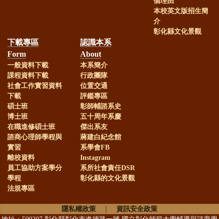
考通過，成績優異！！
個理由
本校英文版招生簡
介
賀！
本系99級系友劉韋廷(現
彰化縣文化景觀
下載專區
認識本系
任線西國中)榮獲第22屆全國SUPER
Form
About
教師獎
一般資料下載
本系簡介
課程資料下載
行政團隊
社會工作實習資料
位置交通
恭賀！
本系林淑華老師榮獲本
下載
評鑑專區
碩士班
彰師輔諮系史
校112年度新進教師執行國科會計畫
博士班
五十周年系慶
在職進修碩士班
傑出系友
獎勵
諮商心理師學程與
蔣建白紀念館
實習
系學會FB
恭賀！
本系謝麗紅老師、趙淑
離校資料
Instagram
員工協助方案學分
系所社會責任DSR
學程
彰化縣的文化景觀
珠老師、王翊涵老師與謝毅興老
法規專區
師，榮獲本校112年度產學合作績優
隱私權政策
｜
資訊安全政策
獎勵