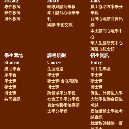
Faculty
Share
Link
專任教師
輔導與諮商學報
員工協助方案學分
部113年教學實踐計畫補助
兼任教師
本土諮商心理學學
學程
退休教師
刊
台灣心理諮商資訊
國際/學術交流
網
賀！
本校謝麗紅教授、劉嘉吉
本土諮商心理學中
心
教授榮獲國科會113年研究計畫補助
華人生涯研究中心
蔣建白紀念館
學生園地
課程規劃
招生資訊
賀！
本系林淑華助理教授榮獲
Student
Course
Entry
獎助學金
生涯進路
高中生專區
國科會113年研究計畫補助
系學會
學士班
學士班
學士班
碩士班(含在職碩)
碩士班
賀！
本系研究生通過113年諮
碩士班
博士班
博士班
博士班
跨領域學分學程
僑生、外籍生入學
商心理師高考，成績優異！
共同資訊
社會工作學分學程
大陸學生聯合招生
表創性藝術治療碩
考試
士學分學程
逕修讀博士學位考
賀！
本系113年社會工作師高
試資訊
就讀彰師輔諮一百