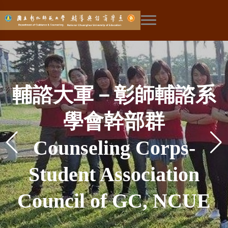
展開主選單
彰師輔諮新生成長營－
學術重鎮-本土社會科學
彰師輔諮－台灣輔導工
EAP學程－成為職場員
全國高中生輔導營－學
設備最好－量身打造的
探索未來—華人生涯研
社工學程－輔導諮商與
彰師輔諮－台灣輔導工
輔諮大軍－彰師輔諮系
全台唯一－婚姻與家族
全國最強－輔導與諮商
來自彰師輔諮的熱烈歡
環境最美－號稱薰衣草
彰師輔諮－比賽常勝軍
加入師培—成為教育工
環境最美－號稱薰衣草
涯與生涯的探索體驗
網路成癮－媒體報導
與本土諮商心理學
社會工作知能兼備
工的溫暖曙光
作發源地
專業系館
作發源地
究中心
飛越五十-彰師輔諮創系
彰師輔諮－媒體最愛
系所社會責任
學會幹部群
治療專業
師資陣容
迎
Social Worker Program
News Reports of Our
Employee Assistance
Top Equipment- The
GC, NCUE Summer
Academic Center-
Helper of Career
GC, NCUE, The
GC, NCUE-The
GC, NCUE-The
森林彰化分店
森林彰化分店
作者
GC, NCUE, The Media
The Only in Taiwan—
The Best Faculty for
Counseling Corps-
Department Social
五十周年
GC, NCUE Orientation
Gorgeous Surroundings
Gorgeous Surroundings
Join Teacher Education
Exploring—Center for
Program (EAP) - The
Research on Internet
Frequent Winner of
Camp - First Try of
Indigenous Social
- Combined with
Birthplace of
Birthplace of
Professional
Marriage and Family
Counseling Training
Student Association
Favorite to Report
GC, NCUE 50
Responsibility
Camp - A Special
Sciences and Indigenous
Department Building of
Counseling Profession
Counseling Profession
Guidance, Counseling
Various Competitions
Warm Sun shining in
Exploring Academic
—Being a Educator
Chinese Research
in GC, NCUE
in GC, NCUE
Addiction
Council of GC, NCUE
Therapy Profession
Anniversary
Lineup
Welcome from GC,
Career & Work Career
Counseling Psychology
and Social Work
GC, NCUE
Workplace
in Taiwan
in Taiwan
Career