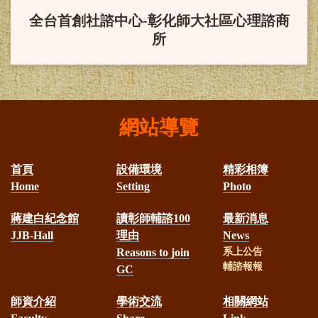
度終身成就獎。
全台首創社諮中心-彰化師大社區心理諮商
所
賀！
本系三甲吳敏綺同學榮獲
教育部獎學金，並於2024/11/23在總
統府受獎。
網站導覽
賀！
本系大學部四年甲班何朋
首頁
設備環境
精彩相簿
瑾同學榮獲台灣輔導與諮商學會113
Home
Setting
Photo
學年度蔣建白先生獎學金
蔣建白紀念館
讀彰師輔諮100
最新消息
JJB-Hall
理由
News
賀！
本系林淑華助理教授榮獲
Reasons to join
系上公告
輔諮報報
GC
教育部113年教學實踐計畫補助
師資介紹
學術交流
相關網站
賀！
本系羅家玲教授榮獲教育