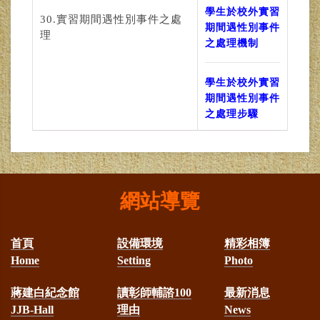
學生於校外實習
30.實習期間遇性別事件之處
期間遇性別事件
理
之處理機制
學生於校外實習
期間遇性別事件
之處理步驟
網站導覽
首頁
設備環境
精彩相簿
Home
Setting
Photo
蔣建白紀念館
讀彰師輔諮100
最新消息
JJB-Hall
理由
News