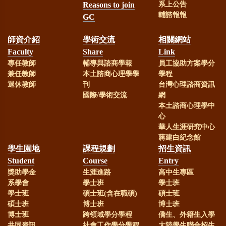
Reasons to join
系上公告
輔諮報報
GC
師資介紹
學術交流
相關網站
Faculty
Share
Link
專任教師
輔導與諮商學報
員工協助方案學分
兼任教師
本土諮商心理學學
學程
退休教師
刊
台灣心理諮商資訊
國際/學術交流
網
本土諮商心理學中
心
華人生涯研究中心
蔣建白紀念館
學生園地
課程規劃
招生資訊
Student
Course
Entry
獎助學金
生涯進路
高中生專區
系學會
學士班
學士班
學士班
碩士班(含在職碩)
碩士班
碩士班
博士班
博士班
博士班
跨領域學分學程
僑生、外籍生入學
共同資訊
社會工作學分學程
大陸學生聯合招生