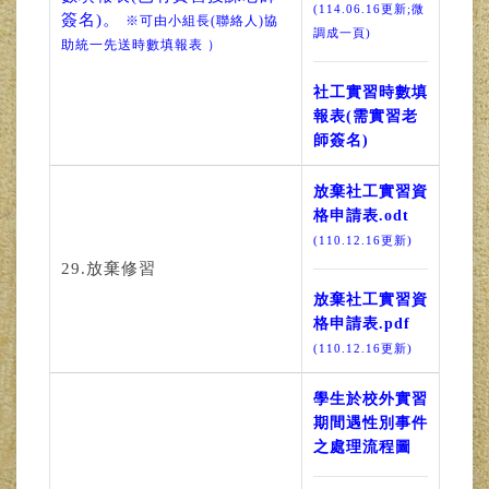
(114.06.16更新;微
簽名)。
※可由小組長(聯絡人)協
調成一頁)
助統一先送時數填報表 ）
社工實習時數填
報表(需實習老
師簽名)
放棄社工實習資
格申請表.odt
(110.12.16更新)
29.放棄修習
放棄社工實習資
格申請表.pdf
(110.12.16更新)
學生於校外實習
期間遇性別事件
之處理流程圖