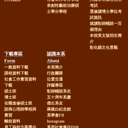
表創性藝術治療碩
考試
士學分學程
逕修讀博士學位考
試資訊
就讀彰師輔諮一百
個理由
本校英文版招生簡
介
彰化縣文化景觀
下載專區
認識本系
Form
About
一般資料下載
本系簡介
課程資料下載
行政團隊
社會工作實習資料
位置交通
下載
評鑑專區
碩士班
彰師輔諮系史
博士班
五十周年系慶
在職進修碩士班
傑出系友
諮商心理師學程與
蔣建白紀念館
實習
系學會FB
離校資料
Instagram
員工協助方案學分
系所社會責任DSR