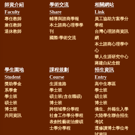
師資介紹
學術交流
相關網站
Faculty
Share
Link
專任教師
輔導與諮商學報
員工協助方案學分
兼任教師
本土諮商心理學學
學程
退休教師
刊
台灣心理諮商資訊
國際/學術交流
網
本土諮商心理學中
心
華人生涯研究中心
蔣建白紀念館
學生園地
課程規劃
招生資訊
Student
Course
Entry
獎助學金
生涯進路
高中生專區
系學會
學士班
學士班
學士班
碩士班(含在職碩)
碩士班
碩士班
博士班
博士班
博士班
跨領域學分學程
僑生、外籍生入學
共同資訊
社會工作學分學程
大陸學生聯合招生
表創性藝術治療碩
考試
士學分學程
逕修讀博士學位考
試資訊