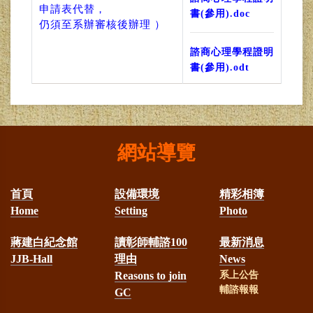
申請表代替，
書(參用).doc
仍須至系辦審核後辦理 ）
諮商心理學程證明
書(參用).odt
網站導覽
首頁
設備環境
精彩相簿
Home
Setting
Photo
蔣建白紀念館
讀彰師輔諮100
最新消息
JJB-Hall
理由
News
Reasons to join
系上公告
輔諮報報
GC