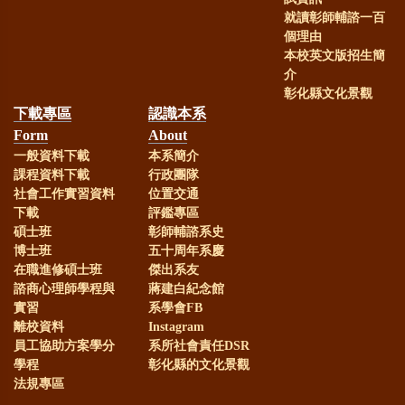
就讀彰師輔諮一百
個理由
本校英文版招生簡
介
彰化縣文化景觀
下載專區
認識本系
Form
About
一般資料下載
本系簡介
課程資料下載
行政團隊
社會工作實習資料
位置交通
下載
評鑑專區
碩士班
彰師輔諮系史
博士班
五十周年系慶
在職進修碩士班
傑出系友
諮商心理師學程與
蔣建白紀念館
實習
系學會FB
離校資料
Instagram
員工協助方案學分
系所社會責任DSR
學程
彰化縣的文化景觀
法規專區