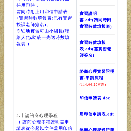
任用印時，
需同時附上用印信申請表
實習證明
+實習時數填報表(已有實習
書.odt(請同時附
授課老師簽名)。
實習時數填報表)
※駐地實習可由小組長(聯
絡人)協助統一先送時數填
實習時數填報
報表 ）
表.ods(需實習老
師簽名)
諮商心理實習證明
書-申請流程
(114.06.20更新)
印信申請表.doc
用印信申請表.odt
4.申請諮商心理學程
（ 諮商心理學程證明書申
請表從今起以文件蓋用印信
諮商心理學程證明