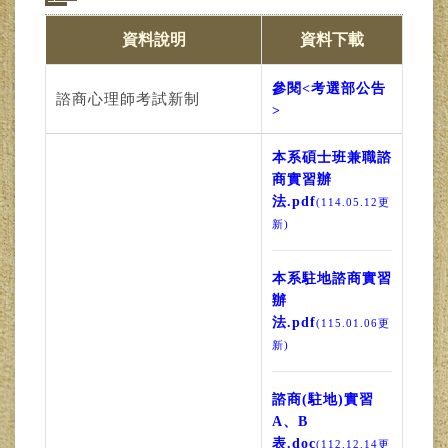
資料說明
資料下載
參閱<考選部公告
諮商心理師考試新制
>
本系碩士班兼職諮
商實習辦
法.pdf
(114.05.12更
新)
本系駐地諮商實習
辦
法.pdf
(115.01.06更
新)
諮商(駐地)實習
A、B
表.doc
(112.12.14更