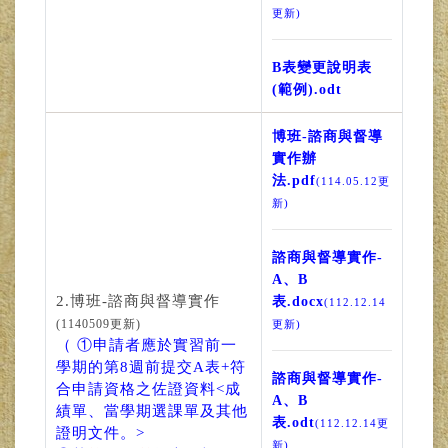
更新)
B表變更說明表
(範例).odt
博班-諮商與督導
實作辦
法.pdf
(114.05.12更
新)
諮商與督導實作-
A、B
2.博班-諮商與督導實作
表.docx
(112.12.14
(1140509更新)
更新)
（ ①申請者應於實習前一
學期的第8週前提交A表+符
諮商與督導實作-
合申請資格之佐證資料<成
A、B
績單、當學期選課單及其他
表.odt
(112.12.14更
證明文件。>
新)