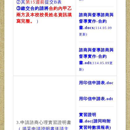
②其
第15週前
提交B表
③繳交合約請將
合約內甲乙
兩方及本校校長姓名資訊填
諮商與督導諮商與
寫完整。
）
督導實作-合約
書.docx
(114.05.09
更新)
諮商與督導諮商與
督導實作-合約
書.odt
(114.05.09更
新)
用印信申請表.doc
用印信申請表.odt
實習證明
書.doc(請同時附
3.申請諮商心理實習證明書
實習時數填報表)
（ 填妥申請證明書送請主