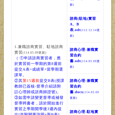
新)
諮商(駐地)實習
A、B
表.odt
(112.12.14更
新)
1.兼職諮商實習、駐地諮商
諮商心理-兼職實
實習
(114.05.09更新)
習合約
（ ①申請諮商實習者，應
書.odt
(114.05.09更
於實習前一學期的第8週前
新)
提交A表+成績單+當學期選
課單。
②其
第15週前
提交B表(授課
諮商心理-兼職實
教師已簽核-督導介紹請附
習合約
註心理師或諮商師證號)。
書.docx
(114.05.09
③如需申請變更督導或補發
更新)
督導聘書者，請於開始進行
實習之學期開學後3週內提
諮商心理-駐地實
出[並附變更說明+新B表]。