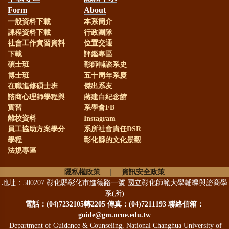
Form
About
一般資料下載
本系簡介
課程資料下載
行政團隊
社會工作實習資料
位置交通
下載
評鑑專區
碩士班
彰師輔諮系史
博士班
五十周年系慶
在職進修碩士班
傑出系友
諮商心理師學程與
蔣建白紀念館
實習
系學會FB
離校資料
Instagram
員工協助方案學分
系所社會責任DSR
學程
彰化縣的文化景觀
法規專區
隱私權政策
｜
資訊安全政策
地址：500207 彰化縣彰化市進德路一號 國立彰化師範大學輔導與諮商學
系(所)
電話：
(04)7232105轉2205 傳真：(04)7211193 聯絡信箱：
guide@gm.ncue.edu.tw
Department of Guidance & Counseling, National Changhua University of