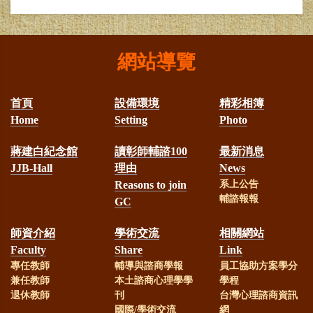
網站導覽
首頁
設備環境
精彩相簿
Home
Setting
Photo
蔣建白紀念館
讀彰師輔諮100
最新消息
JJB-Hall
理由
News
Reasons to join
系上公告
輔諮報報
GC
師資介紹
學術交流
相關網站
Faculty
Share
Link
專任教師
輔導與諮商學報
員工協助方案學分
兼任教師
本土諮商心理學學
學程
退休教師
刊
台灣心理諮商資訊
國際/學術交流
網