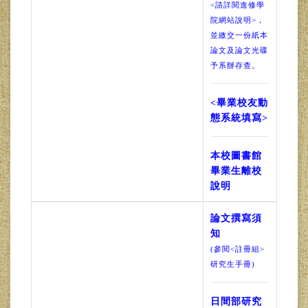
<請詳閱進修學
院網站說明>，
並繳交一份紙本
論文及論文光碟
予系辦存查。
<畢業校友動
態系統填寫>
本校圖書館
畢業生離校
說明
論文撰寫須
知
(參閱<註冊組>
研究生手冊)
日間部研究