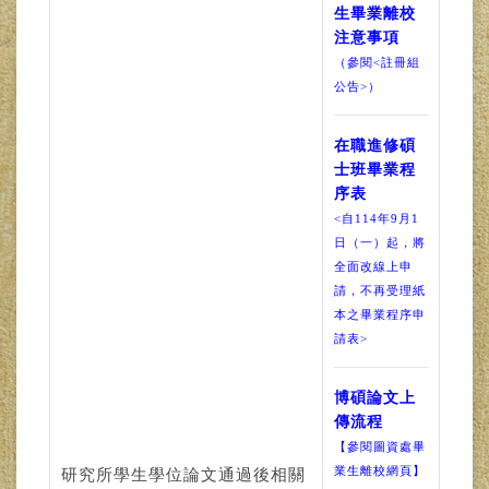
生畢業離校
注意事項
（參閱<註冊組
公告>）
在職進修碩
士班畢業程
序表
<自114年9月1
日（一）起，將
全面改線上申
請，不再受理紙
本之畢業程序申
請表>
博碩論文上
傳流程
【參閱圖資處畢
業生離校網頁】
研究所學生學位論文通過後相關