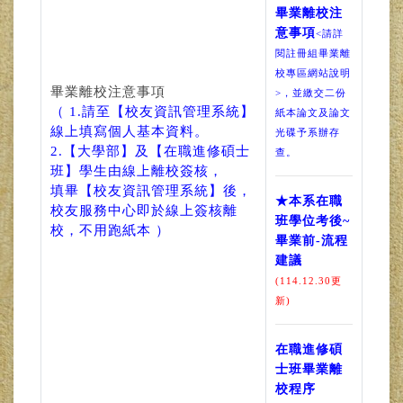
畢業離校注
意事項
<請詳
閱註冊組畢業離
校專區網站說明
畢業離校注意事項
>，並繳交二份
（ 1.請至【校友資訊管理系統】
紙本論文及論文
線上填寫個人基本資料。
光碟予系辦存
2.【大學部】及【在職進修碩士
查。
班】學生由線上離校簽核，
填畢【校友資訊管理系統】後，
★本系在職
校友服務中心即於線上簽核離
班學位考後~
校，不用跑紙本 ）
畢業前-流程
建議
(114.12.30更
新)
在職進修碩
士班畢業離
校程序