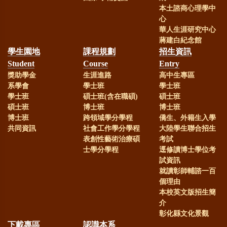
本土諮商心理學中
心
華人生涯研究中心
蔣建白紀念館
學生園地
課程規劃
招生資訊
Student
Course
Entry
獎助學金
生涯進路
高中生專區
系學會
學士班
學士班
學士班
碩士班(含在職碩)
碩士班
碩士班
博士班
博士班
博士班
跨領域學分學程
僑生、外籍生入學
共同資訊
社會工作學分學程
大陸學生聯合招生
表創性藝術治療碩
考試
士學分學程
逕修讀博士學位考
試資訊
就讀彰師輔諮一百
個理由
本校英文版招生簡
介
彰化縣文化景觀
下載專區
認識本系