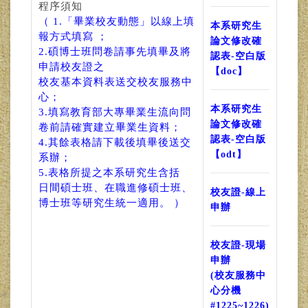
程序須知
（ 1.「畢業校友動態」以線上填
本系研究生
報方式填寫 ；
論文修改確
2.碩博士班問卷請事先填畢及將
認表-空白版
申請校友證之
【doc】
校友基本資料表送交校友服務中
心；
本系研究生
3.填寫教育部大專畢業生流向問
論文修改確
卷前請確實建立畢業生資料；
認表-空白版
4.其餘表格請下載後填畢後送交
【odt】
系辦；
5.表格所提之本系研究生含括
日間碩士班、在職進修碩士班、
校友證-線上
博士班等研究生統一適用。 ）
申辦
校友證-現場
申辦
(校友服務中
心分機
#1225~1226)