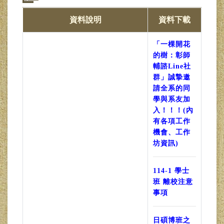
資料說明
資料下載
「一棵開花
的樹：彰師
輔諮Line社
群」誠摯邀
請全系的同
學與系友加
入！！！(內
有各項工作
機會、工作
坊資訊)
114-1 學士
班 離校注意
事項
日碩博班之