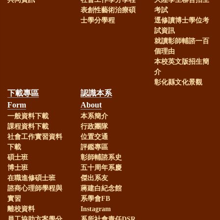
表創性藝術治療碩
考試
士學分學程
逕修讀博士學位考
試資訊
就讀彰師輔諮一百
個理由
本校英文版招生簡
介
彰化縣文化景觀
下載專區
認識本系
Form
About
一般資料下載
本系簡介
課程資料下載
行政團隊
社會工作實習資料
位置交通
下載
評鑑專區
碩士班
彰師輔諮系史
博士班
五十周年系慶
在職進修碩士班
傑出系友
諮商心理師學程與
蔣建白紀念館
實習
系學會FB
離校資料
Instagram
員工協助方案學分
系所社會責任DSR