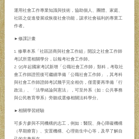
運用社會工作專業知識與技術，協助個人、團體、家庭、
社區之促進發展或恢復社會功能，謀求社會福利的專業工
作者。
►修課計畫
1. 修畢本系「社區諮商與社會工作組」開設之社會工作師
考試所需相關學分，以報考社會工作師。
2. 95年起國家考試新增「公職社會工作師」類科，考取社
會工作師證照後可繼續準備「公職社會工作師」，其考科
與社會工作師證師考試幾乎完全相仿，僅需要再準備「行
政法」、「法學緒論與憲法」，可至外系（如：公共事務
與公民教育學系）旁聽或選修相關法科學分。
►相關學習經驗
可多方參與不同機構的志工，例如：醫院、身心障礙機構
（早期療育）、安置機構、心理衛生中心等，及早了解自
己的志趣所在。