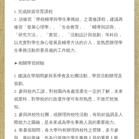
1. 完成師資培育課程
2. 須修習「學校輔導與學生事務組」之選修課程，建議再
修習「發展心理學」、「生命教育」、「輔導與諮商」、
「研究方法」、「實習」、「活動設計與規劃」等科目，
以充實對學生身心發展及輔導方法的介入，並熟悉辦理學
生事務活動所要具備的工作能力。
►相關學習經驗
1. 建議在學期間參與系學會及社團活動，學習活動辦理及
規劃。
2. 參與校內工讀，對校園內各處室產生一定的了解，未來
就業時，對學校的行政運作便可有所熟悉，不致茫然無
知。
3. 參與跨校性社團，或辦理跨校性活動，有助於協調及人
際能力之圓融，是未來成為學生事務人員的重要能力。
4. 寒暑假期間，各大學均有辦理跨校性之營隊，多方參
與，廣結善緣，作為日後擔任學生事務人員的重要人脈。