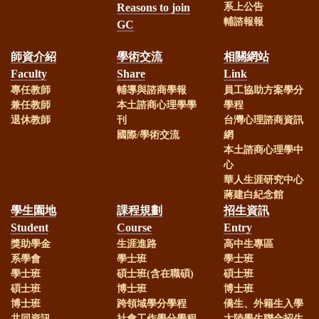
Reasons to join
系上公告
輔諮報報
GC
師資介紹
學術交流
相關網站
Faculty
Share
Link
專任教師
輔導與諮商學報
員工協助方案學分
兼任教師
本土諮商心理學學
學程
退休教師
刊
台灣心理諮商資訊
國際/學術交流
網
本土諮商心理學中
心
華人生涯研究中心
蔣建白紀念館
學生園地
課程規劃
招生資訊
Student
Course
Entry
獎助學金
生涯進路
高中生專區
系學會
學士班
學士班
學士班
碩士班(含在職碩)
碩士班
碩士班
博士班
博士班
博士班
跨領域學分學程
僑生、外籍生入學
共同資訊
社會工作學分學程
大陸學生聯合招生