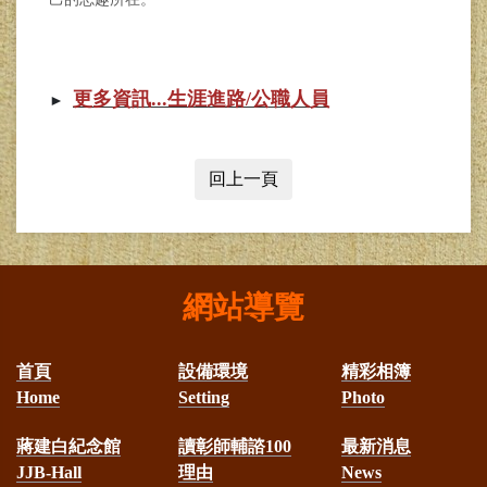
更多資訊...
生涯進路/公職人員
►
回上一頁
網站導覽
首頁
設備環境
精彩相簿
Home
Setting
Photo
蔣建白紀念館
讀彰師輔諮100
最新消息
JJB-Hall
理由
News