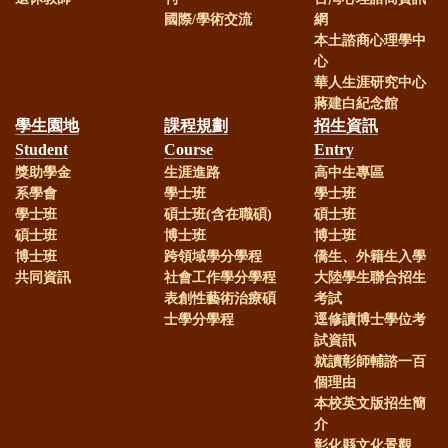
國際/學術交流
網
本土諮商心理學中
心
華人生涯研究中心
蔣建白紀念館
學生園地
課程規劃
招生資訊
Student
Course
Entry
獎助學金
生涯進路
高中生專區
系學會
學士班
學士班
學士班
碩士班(含在職碩)
碩士班
碩士班
博士班
博士班
博士班
跨領域學分學程
僑生、外籍生入學
共同資訊
社會工作學分學程
大陸學生聯合招生
表創性藝術治療碩
考試
士學分學程
逕修讀博士學位考
試資訊
就讀彰師輔諮一百
個理由
本校英文版招生簡
介
彰化縣文化景觀