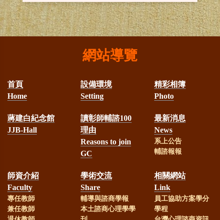
網站導覽
首頁
設備環境
精彩相簿
Home
Setting
Photo
蔣建白紀念館
讀彰師輔諮100
最新消息
JJB-Hall
理由
News
Reasons to join
系上公告
輔諮報報
GC
師資介紹
學術交流
相關網站
Faculty
Share
Link
專任教師
輔導與諮商學報
員工協助方案學分
兼任教師
本土諮商心理學學
學程
退休教師
刊
台灣心理諮商資訊