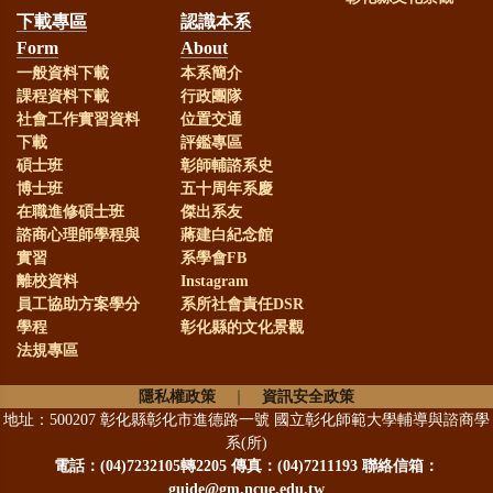
下載專區
認識本系
Form
About
一般資料下載
本系簡介
課程資料下載
行政團隊
社會工作實習資料
位置交通
下載
評鑑專區
碩士班
彰師輔諮系史
博士班
五十周年系慶
在職進修碩士班
傑出系友
諮商心理師學程與
蔣建白紀念館
實習
系學會FB
離校資料
Instagram
員工協助方案學分
系所社會責任DSR
學程
彰化縣的文化景觀
法規專區
隱私權政策
｜
資訊安全政策
地址：500207 彰化縣彰化市進德路一號 國立彰化師範大學輔導與諮商學
系(所)
電話：
(04)7232105轉2205 傳真：(04)7211193 聯絡信箱：
guide@gm.ncue.edu.tw