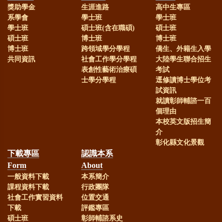
獎助學金
生涯進路
高中生專區
系學會
學士班
學士班
學士班
碩士班(含在職碩)
碩士班
碩士班
博士班
博士班
博士班
跨領域學分學程
僑生、外籍生入學
共同資訊
社會工作學分學程
大陸學生聯合招生
表創性藝術治療碩
考試
士學分學程
逕修讀博士學位考
試資訊
就讀彰師輔諮一百
個理由
本校英文版招生簡
介
彰化縣文化景觀
下載專區
認識本系
Form
About
一般資料下載
本系簡介
課程資料下載
行政團隊
社會工作實習資料
位置交通
下載
評鑑專區
碩士班
彰師輔諮系史