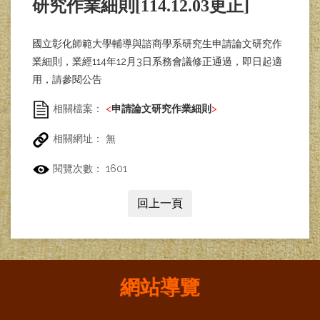
研究作業細則[114.12.03更正]
​國立彰化師範大學輔導與諮商學系研究生申請論文研究作
業細則，業經114年12月3日系務會議修正通過，即日起適
用，請參閱公告
相關檔案：
<
申請論文研究作業細則
>
相關網址： 無
閱覽次數： 1601
回上一頁
網站導覽