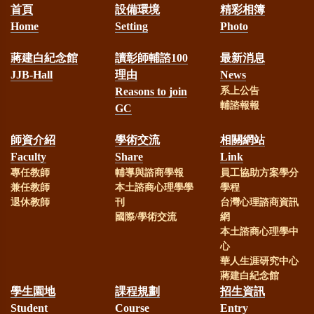
首頁
設備環境
精彩相簿
Home
Setting
Photo
蔣建白紀念館
讀彰師輔諮100
最新消息
JJB-Hall
理由
News
Reasons to join
系上公告
輔諮報報
GC
師資介紹
學術交流
相關網站
Faculty
Share
Link
專任教師
輔導與諮商學報
員工協助方案學分
兼任教師
本土諮商心理學學
學程
退休教師
刊
台灣心理諮商資訊
國際/學術交流
網
本土諮商心理學中
心
華人生涯研究中心
蔣建白紀念館
學生園地
課程規劃
招生資訊
Student
Course
Entry