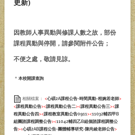
更新)
因教師人事異動與修課人數之故，部份
課程異動與停開，請參閱附件公告；
不便之處，敬請見諒。
＊
本校開課查詢
相關檔案：
<
心碩2A課程公告-時間異動-程婉若老師
>
<
課程異動公告
>
<
課程異動公告二
>
<
課程異動公告三
>
<
課
程異動公告四
>
<
課程教室異動公告0911
>
<
11032輔四甲B
組團諮課程調整公告
>
<
11042輔四乙B組個諮課程調整公
告
>
<
心碩2AB課程公告-團體輔導研究-陳尚綾老師公告
>