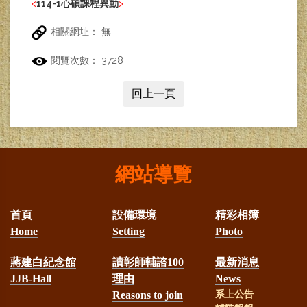
<
114-1心碩課程異動
>
相關網址： 無
閱覽次數： 3728
回上一頁
網站導覽
首頁
設備環境
精彩相簿
Home
Setting
Photo
蔣建白紀念館
讀彰師輔諮100
最新消息
JJB-Hall
理由
News
Reasons to join
系上公告