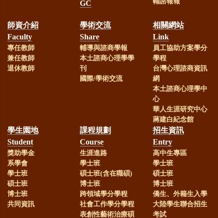
輔諮報報
GC
師資介紹
學術交流
相關網站
Faculty
Share
Link
專任教師
輔導與諮商學報
員工協助方案學分
兼任教師
本土諮商心理學學
學程
退休教師
刊
台灣心理諮商資訊
國際/學術交流
網
本土諮商心理學中
心
華人生涯研究中心
蔣建白紀念館
學生園地
課程規劃
招生資訊
Student
Course
Entry
獎助學金
生涯進路
高中生專區
系學會
學士班
學士班
學士班
碩士班(含在職碩)
碩士班
碩士班
博士班
博士班
博士班
跨領域學分學程
僑生、外籍生入學
共同資訊
社會工作學分學程
大陸學生聯合招生
表創性藝術治療碩
考試