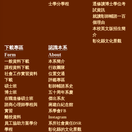
士學分學程
逕修讀博士學位考
試資訊
就讀彰師輔諮一百
個理由
本校英文版招生簡
介
彰化縣文化景觀
下載專區
認識本系
Form
About
一般資料下載
本系簡介
課程資料下載
行政團隊
社會工作實習資料
位置交通
下載
評鑑專區
碩士班
彰師輔諮系史
博士班
五十周年系慶
在職進修碩士班
傑出系友
諮商心理師學程與
蔣建白紀念館
實習
系學會FB
離校資料
Instagram
員工協助方案學分
系所社會責任DSR
學程
彰化縣的文化景觀