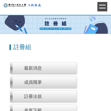
跳
到
主
要
內
容
區
▎註冊組
最新消息
成員職掌
註冊法規
表單下載