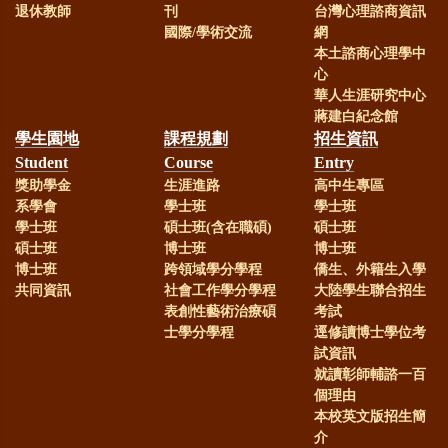
退休教師
刊
台灣心理諮商資訊
國際/學術交流
網
本土諮商心理學中
心
華人生涯研究中心
蔣建白紀念館
學生園地
課程規劃
招生資訊
Student
Course
Entry
獎助學金
生涯進路
高中生專區
系學會
學士班
學士班
學士班
碩士班(含在職碩)
碩士班
碩士班
博士班
博士班
博士班
跨領域學分學程
僑生、外籍生入學
共同資訊
社會工作學分學程
大陸學生聯合招生
表創性藝術治療碩
考試
士學分學程
逕修讀博士學位考
試資訊
就讀彰師輔諮一百
個理由
本校英文版招生簡
介