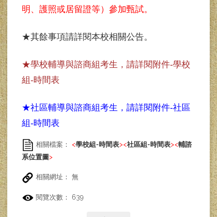
明、護照或居留證等）參加甄試。
★其餘事項請詳閱本校相關公告。
★
學校輔導與諮商組考生，請詳閱附件
-
學校
組
-
時間表
★
社區輔導與諮商組考生，請詳閱附件
-
社區
組
-
時間表
相關檔案：
<
學校組-時間表
>
<
社區組-時間表
>
<
輔諮
系位置圖
>
相關網址： 無
閱覽次數： 639