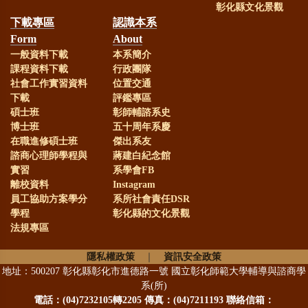
彰化縣文化景觀
下載專區
認識本系
Form
About
一般資料下載
本系簡介
課程資料下載
行政團隊
社會工作實習資料
位置交通
下載
評鑑專區
碩士班
彰師輔諮系史
博士班
五十周年系慶
在職進修碩士班
傑出系友
諮商心理師學程與
蔣建白紀念館
實習
系學會FB
離校資料
Instagram
員工協助方案學分
系所社會責任DSR
學程
彰化縣的文化景觀
法規專區
隱私權政策
｜
資訊安全政策
地址：500207 彰化縣彰化市進德路一號 國立彰化師範大學輔導與諮商學
系(所)
電話：
(04)7232105轉2205 傳真：(04)7211193 聯絡信箱：