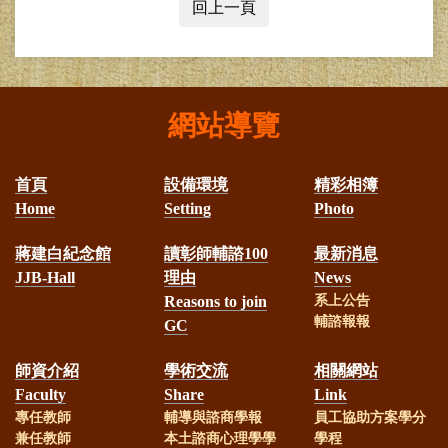
回上一頁
網站導覽
首頁
設備環境
精彩相簿
Home
Setting
Photo
蔣建白紀念館
讀彰師輔諮100
最新消息
JJB-Hall
理由
News
Reasons to join
系上公告
輔諮報報
GC
師資介紹
學術交流
相關網站
Faculty
Share
Link
專任教師
輔導與諮商學報
員工協助方案學分
兼任教師
本土諮商心理學學
學程