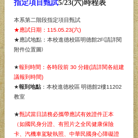
指定項目甄試
5/23(六)時程表
本系第二階段指定項目甄試
★
應試日期：
115.05.23(
六
)
(
★
應試地點：本校進德校區明德館
2F
請詳閱
)
附件位置圖
★
報到時間：各時段前
30
分鐘
(
請詳閱各組建
議報到時間
)
★
報到地點
：本校進德校區
明德館
2
樓
11202
教室
★
甄試當日請務必攜帶應試有效證件正本
（如國民身分證、有照片之全民健康保險
卡、汽機車駕駛執照、中華民國身心障礙證