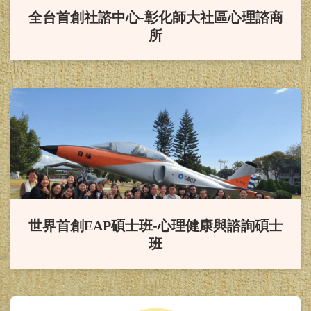
賀！
本系三甲吳敏綺同學榮獲
全台首創社諮中心-彰化師大社區心理諮商
所
教育部獎學金，並於2024/11/23在總
統府受獎。
賀！
本系大學部四年甲班何朋
瑾同學榮獲台灣輔導與諮商學會113
學年度蔣建白先生獎學金
賀！
本系林淑華助理教授榮獲
教育部113年教學實踐計畫補助
世界首創EAP碩士班-心理健康與諮詢碩士
班
賀！
本系羅家玲教授榮獲教育
部113年教學實踐計畫補助