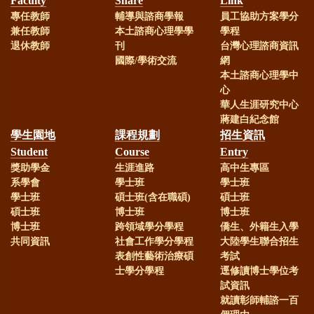
Faculty
Share
Link
專任教師
輔導與諮商學報
員工協助方案學分
珠老師、王翊涵老師，榮獲本校112
兼任教師
本土諮商心理學學
學程
年度教師研究成果獎勵
退休教師
刊
台灣心理諮商資訊
國際/學術交流
網
本土諮商心理學中
恭賀！
本系系友羅麗萍(84級
心
華人生涯研究中心
系友)、楊世傳(93級系友)、李美娟
蔣建白紀念館
(80級系友)新任校長
學生園地
課程規劃
招生資訊
Student
Course
Entry
獎助學金
生涯進路
高中生專區
賀!
本系謝雅淳同學榮獲113年
系學會
學士班
學士班
學士班
碩士班(含在職碩)
碩士班
度教育實習績優檔案優等獎
碩士班
博士班
博士班
博士班
跨領域學分學程
僑生、外籍生入學
共同資訊
社會工作學分學程
大陸學生聯合招生
賀!
本系丁千娜、黃莉芯、林
表創性藝術治療碩
考試
士學分學程
逕修讀博士學位考
彥伶、李欣穎同學榮獲第30屆白沙
試資訊
文學獎
就讀彰師輔諮一百