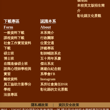
個理由
本校英文版招生簡
恭賀！
本系《輔導與諮商學
介
彰化縣文化景觀
報》榮獲112年臺灣學術資源能量風
下載專區
認識本系
Form
About
貌─心理學學門：熱門期刊傳播「五
一般資料下載
本系簡介
年引用」及「長期引用」獎項
課程資料下載
行政團隊
社會工作實習資料
位置交通
下載
評鑑專區
恭賀！
本系71級系友鄭英耀教
碩士班
彰師輔諮系史
博士班
五十周年系慶
授(現任國立中山大學校長)榮任中華
在職進修碩士班
傑出系友
民國第31任教育部長
諮商心理師學程與
蔣建白紀念館
實習
系學會FB
離校資料
Instagram
賀！
本系99級系友劉韋廷(現
員工協助方案學分
系所社會責任DSR
學程
彰化縣的文化景觀
任線西國中)榮獲彰化縣113年度
法規專區
SUPER教師獎首獎、教育部112年杏
隱私權政策
｜
資訊安全政策