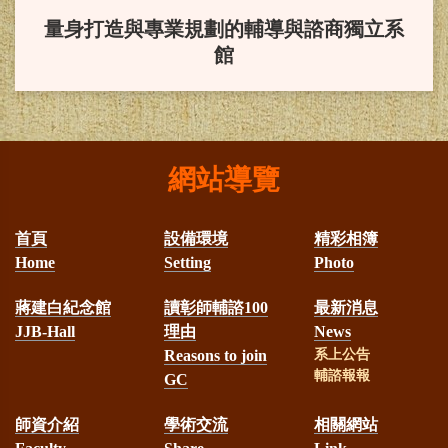
量身打造與專業規劃的輔導與諮商獨立系
任線西國中)榮獲第22屆全國SUPER
館
教師獎
恭賀！
本系林淑華老師榮獲本
網站導覽
校112年度新進教師執行國科會計畫
獎勵
首頁
設備環境
精彩相簿
恭賀！
本系謝麗紅老師、趙淑
Home
Setting
Photo
蔣建白紀念館
讀彰師輔諮100
最新消息
珠老師、王翊涵老師與謝毅興老
JJB-Hall
理由
News
師，榮獲本校112年度產學合作績優
Reasons to join
系上公告
獎勵
輔諮報報
GC
師資介紹
學術交流
相關網站
恭賀！
本系黃宗堅老師、趙淑