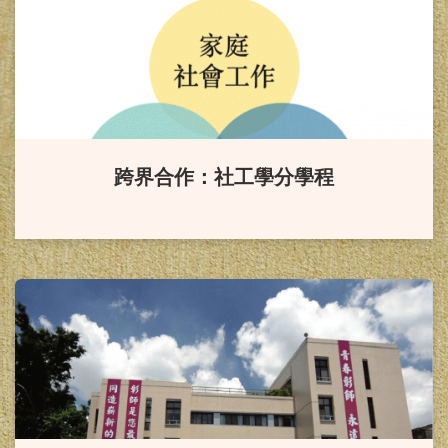
賀！
本校謝麗紅教授、劉嘉吉
教授榮獲國科會113年研究計畫補助
賀！
本系林淑華助理教授榮獲
跨界合作：社工學分學程
國科會113年研究計畫補助
賀！
本系研究生通過113年諮
商心理師高考，成績優異！
賀！
本系113年社會工作師高
考通過，成績優異！！
賀！
本系99級系友劉韋廷(現