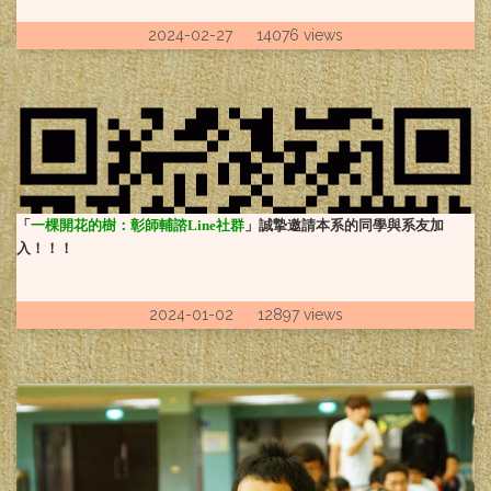
壇芬芳獎
2024-02-27 14076 views
賀！
本系謝麗紅教授、林淑君
副教授榮獲國科會115年度專題研究
計畫補助
賀！
本系謝麗紅教授、陳雪均
「
一棵開花的樹：彰師輔諮Line社群
」誠摯邀請本系的同學與系友加
入！！！
助理教授、林淑華助理教授榮獲教
育部115年教學實踐研究計畫
2024-01-02 12897 views
賀！
本系同學榮獲115年度
「國科會補助大專學生研究計
畫」。