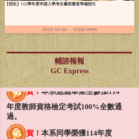
【招生】112學年度申請入學考生書面審查準備指引
賀！
本系研究所畢業生114年
諮商心理師高考通過，成績優
2023-02-24 12345 views
異！！
賀！
本系114年社會工作師高
輔諮報報
考通過，成績優異！！
GC Express
賀！
本系應屆畢業生參加114
年度教師資格檢定考試100%全數通
過。
賀！
本系同學榮獲114年度
「國科會補助大專學生研究計