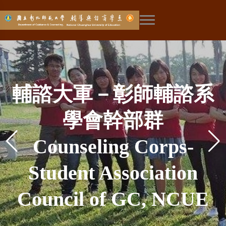
展開主選單
彰師輔諮新生成長營－
學術重鎮-本土社會科學
彰師輔諮－台灣輔導工
設備最好－量身打造的
EAP學程－成為職場員
探索未來—華人生涯研
社工學程－輔導諮商與
全國高中生輔導營－學
彰師輔諮－台灣輔導工
全國最強－輔導與諮商
全台唯一－婚姻與家族
輔諮大軍－彰師輔諮系
來自彰師輔諮的熱烈歡
彰師輔諮－比賽常勝軍
加入師培—成為教育工
環境最美－號稱薰衣草
彰師輔諮－比賽常勝軍
涯與生涯的探索體驗
網路成癮－媒體報導
與本土諮商心理學
社會工作知能兼備
工的溫暖曙光
作發源地
專業系館
作發源地
究中心
飛越五十-彰師輔諮創系
彰師輔諮－媒體最愛
系所社會責任
學會幹部群
師資陣容
治療專業
迎
Social Worker Program
News Reports of Our
Employee Assistance
Top Equipment- The
GC, NCUE Summer
Academic Center-
Helper of Career
GC, NCUE, The
GC, NCUE, The
GC, NCUE-The
GC, NCUE-The
森林彰化分店
作者
GC, NCUE, The Media
The Only in Taiwan—
The Best Faculty for
Counseling Corps-
Department Social
五十周年
GC, NCUE Orientation
Gorgeous Surroundings
Join Teacher Education
Exploring—Center for
Program (EAP) - The
Research on Internet
Frequent Winner of
Frequent Winner of
Camp - First Try of
Indigenous Social
- Combined with
Birthplace of
Birthplace of
Professional
Marriage and Family
Counseling Training
Student Association
Favorite to Report
GC, NCUE 50
Responsibility
Camp - A Special
Sciences and Indigenous
Department Building of
Counseling Profession
Counseling Profession
Guidance, Counseling
Various Competitions
Various Competitions
Warm Sun shining in
Exploring Academic
—Being a Educator
Chinese Research
in GC, NCUE
Addiction
Council of GC, NCUE
Therapy Profession
Anniversary
Lineup
Welcome from GC,
Career & Work Career
Counseling Psychology
and Social Work
GC, NCUE
Workplace
in Taiwan
in Taiwan
Career