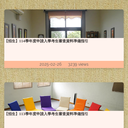
【招生】114學年度申請入學考生審查資料準備指引
2025-02-26 3239 views
賀！
本系99級系友劉韋廷(現
任線西國中)榮獲彰化縣113年度
【招生】113學年度申請入學考生審查資料準備指引
SUPER教師獎首獎、教育部112年杏