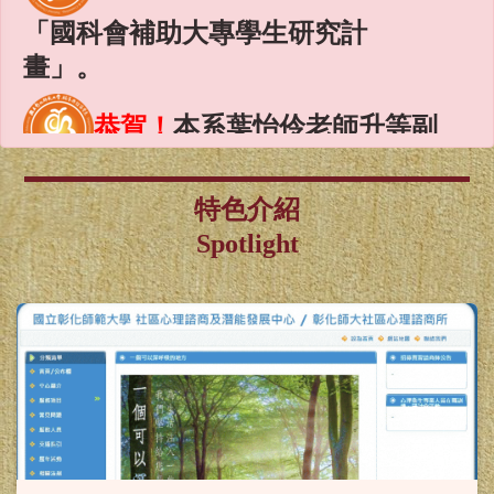
畫」。
恭賀！
本系葉怡伶老師升等副
教授
賀！
本系「輔導與諮商學報」
特色介紹
Spotlight
通過 2024「臺灣人文及社會科學期
刊評比暨核心期刊收錄」之 社會科
學核心期刊（TSSCI）。
恭賀！
徐西森教授榮獲113年
度終身成就獎。