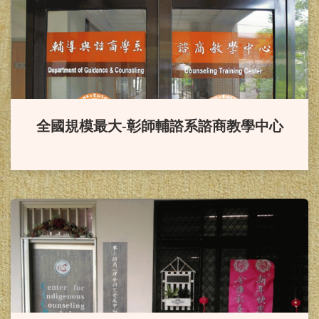
賀！
本系同學榮獲114年度
「國科會補助大專學生研究計
畫」。
恭賀！
本系葉怡伶老師升等副
全國規模最大-彰師輔諮系諮商教學中心
教授
賀！
本系「輔導與諮商學報」
通過 2024「臺灣人文及社會科學期
刊評比暨核心期刊收錄」之 社會科
學核心期刊（TSSCI）。
恭賀！
徐西森教授榮獲113年