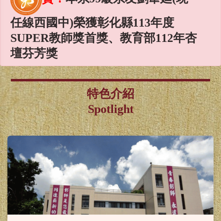
任線西國中)榮獲彰化縣113年度
SUPER教師獎首獎、教育部112年杏
壇芬芳獎
賀！
本系謝麗紅教授、林淑君
副教授榮獲國科會115年度專題研究
特色介紹
計畫補助
Spotlight
賀！
本系謝麗紅教授、陳雪均
助理教授、林淑華助理教授榮獲教
育部115年教學實踐研究計畫
賀！
本系同學榮獲115年度
「國科會補助大專學生研究計