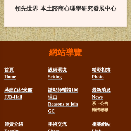
度終身成就獎。
領先世界-本土諮商心理學研究發展中心
賀！
本系三甲吳敏綺同學榮獲
教育部獎學金，並於2024/11/23在總
統府受獎。
網站導覽
賀！
本系大學部四年甲班何朋
首頁
設備環境
精彩相簿
瑾同學榮獲台灣輔導與諮商學會113
Home
Setting
Photo
學年度蔣建白先生獎學金
蔣建白紀念館
讀彰師輔諮100
最新消息
賀！
本系林淑華助理教授榮獲
JJB-Hall
理由
News
Reasons to join
系上公告
教育部113年教學實踐計畫補助
輔諮報報
GC
師資介紹
學術交流
相關網站
賀！
本系羅家玲教授榮獲教育