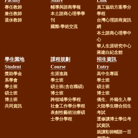
Faculty
Share
Link
專任教師
輔導與諮商學報
員工協助方案學分
部113年教學實踐計畫補助
兼任教師
本土諮商心理學學
學程
退休教師
刊
台灣心理諮商資訊
賀！
本校謝麗紅教授、劉嘉吉
國際/學術交流
網
本土諮商心理學中
心
教授榮獲國科會113年研究計畫補助
華人生涯研究中心
蔣建白紀念館
賀！
本系林淑華助理教授榮獲
學生園地
課程規劃
招生資訊
Student
Course
Entry
國科會113年研究計畫補助
獎助學金
生涯進路
高中生專區
系學會
學士班
學士班
學士班
碩士班(含在職碩)
碩士班
賀！
本系研究生通過113年諮
碩士班
博士班
博士班
博士班
跨領域學分學程
僑生、外籍生入學
商心理師高考，成績優異！
共同資訊
社會工作學分學程
大陸學生聯合招生
表創性藝術治療碩
考試
士學分學程
逕修讀博士學位考
賀！
本系113年社會工作師高
試資訊
就讀彰師輔諮一百
考通過，成績優異！！