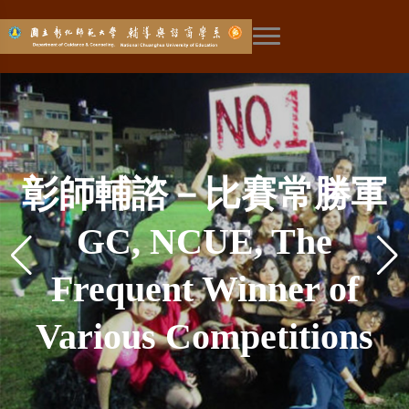
展開主選單
彰師輔諮新生成長營－
學術重鎮-本土社會科學
彰師輔諮－台灣輔導工
全國高中生輔導營－學
探索未來—華人生涯研
EAP學程－成為職場員
社工學程－輔導諮商與
設備最好－量身打造的
彰師輔諮－台灣輔導工
全台唯一－婚姻與家族
輔諮大軍－彰師輔諮系
全國最強－輔導與諮商
來自彰師輔諮的熱烈歡
彰師輔諮－比賽常勝軍
環境最美－號稱薰衣草
加入師培—成為教育工
涯與生涯的探索體驗
網路成癮－媒體報導
與本土諮商心理學
社會工作知能兼備
工的溫暖曙光
作發源地
專業系館
作發源地
究中心
飛越五十-彰師輔諮創系
彰師輔諮－媒體最愛
系所社會責任
系所社會責任
學會幹部群
治療專業
師資陣容
迎
Social Worker Program
News Reports of Our
Employee Assistance
Top Equipment- The
GC, NCUE Summer
Academic Center-
Helper of Career
GC, NCUE, The
GC, NCUE-The
GC, NCUE-The
森林彰化分店
作者
GC, NCUE, The Media
The Only in Taiwan—
The Best Faculty for
Counseling Corps-
Department Social
Department Social
五十周年
GC, NCUE Orientation
Gorgeous Surroundings
Join Teacher Education
Exploring—Center for
Program (EAP) - The
Research on Internet
Frequent Winner of
Camp - First Try of
Indigenous Social
- Combined with
Birthplace of
Birthplace of
Professional
Marriage and Family
Counseling Training
Student Association
Favorite to Report
GC, NCUE 50
Responsibility
Responsibility
Camp - A Special
Sciences and Indigenous
Department Building of
Counseling Profession
Counseling Profession
Guidance, Counseling
Various Competitions
Warm Sun shining in
Exploring Academic
—Being a Educator
Chinese Research
in GC, NCUE
Addiction
Council of GC, NCUE
Therapy Profession
Anniversary
Lineup
Welcome from GC,
Career & Work Career
Counseling Psychology
and Social Work
GC, NCUE
Workplace
in Taiwan
in Taiwan
Career