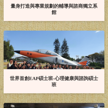
量身打造與專業規劃的輔導與諮商獨立系
畫」。
館
賀！
本系研究所畢業生114年
諮商心理師高考通過，成績優
異！！
賀！
本系114年社會工作師高
考通過，成績優異！！
賀！
本系應屆畢業生參加114
世界首創EAP碩士班-心理健康與諮詢碩士
班
年度教師資格檢定考試100%全數通
過。