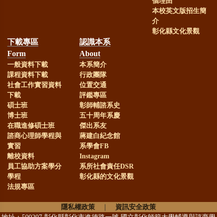
個理由
本校英文版招生簡
介
賀！
本系99級系友劉韋廷(現
彰化縣文化景觀
下載專區
認識本系
任線西國中)榮獲第22屆全國SUPER
Form
About
教師獎
一般資料下載
本系簡介
課程資料下載
行政團隊
社會工作實習資料
位置交通
恭賀！
本系林淑華老師榮獲本
下載
評鑑專區
碩士班
彰師輔諮系史
校112年度新進教師執行國科會計畫
博士班
五十周年系慶
在職進修碩士班
傑出系友
獎勵
諮商心理師學程與
蔣建白紀念館
實習
系學會FB
恭賀！
本系謝麗紅老師、趙淑
離校資料
Instagram
員工協助方案學分
系所社會責任DSR
珠老師、王翊涵老師與謝毅興老
學程
彰化縣的文化景觀
法規專區
師，榮獲本校112年度產學合作績優
獎勵
隱私權政策
｜
資訊安全政策