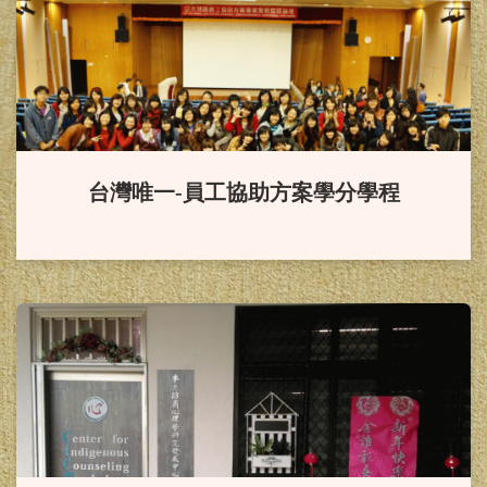
賀！
本系同學榮獲114年度
「國科會補助大專學生研究計
畫」。
恭賀！
本系葉怡伶老師升等副
台灣唯一-員工協助方案學分學程
教授
賀！
本系「輔導與諮商學報」
通過 2024「臺灣人文及社會科學期
刊評比暨核心期刊收錄」之 社會科
學核心期刊（TSSCI）。
恭賀！
徐西森教授榮獲113年