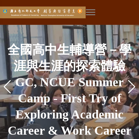
展開主選單
彰師輔諮新生成長營－
學術重鎮-本土社會科學
彰師輔諮－台灣輔導工
全國高中生輔導營－學
設備最好－量身打造的
探索未來—華人生涯研
EAP學程－成為職場員
社工學程－輔導諮商與
彰師輔諮－台灣輔導工
全國最強－輔導與諮商
輔諮大軍－彰師輔諮系
全台唯一－婚姻與家族
來自彰師輔諮的熱烈歡
加入師培—成為教育工
環境最美－號稱薰衣草
彰師輔諮－比賽常勝軍
網路成癮－媒體報導
涯與生涯的探索體驗
與本土諮商心理學
社會工作知能兼備
工的溫暖曙光
作發源地
專業系館
作發源地
究中心
飛越五十-彰師輔諮創系
彰師輔諮－媒體最愛
系所社會責任
系所社會責任
學會幹部群
師資陣容
治療專業
迎
Social Worker Program
News Reports of Our
Employee Assistance
Top Equipment- The
GC, NCUE Summer
Academic Center-
Helper of Career
GC, NCUE, The
GC, NCUE-The
GC, NCUE-The
森林彰化分店
作者
GC, NCUE, The Media
The Only in Taiwan—
The Best Faculty for
Counseling Corps-
Department Social
Department Social
五十周年
GC, NCUE Orientation
Gorgeous Surroundings
Join Teacher Education
Exploring—Center for
Program (EAP) - The
Research on Internet
Frequent Winner of
Camp - First Try of
Indigenous Social
- Combined with
Birthplace of
Birthplace of
Professional
Marriage and Family
Counseling Training
Student Association
Favorite to Report
GC, NCUE 50
Responsibility
Responsibility
Camp - A Special
Sciences and Indigenous
Department Building of
Counseling Profession
Counseling Profession
Guidance, Counseling
Various Competitions
Warm Sun shining in
Exploring Academic
—Being a Educator
Chinese Research
in GC, NCUE
Addiction
Council of GC, NCUE
Therapy Profession
Anniversary
Lineup
Welcome from GC,
Career & Work Career
Counseling Psychology
and Social Work
GC, NCUE
Workplace
in Taiwan
in Taiwan
Career