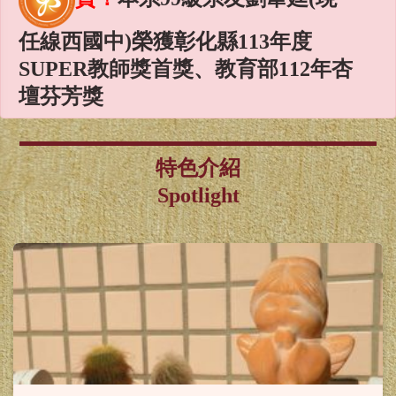
任線西國中)榮獲彰化縣113年度
SUPER教師獎首獎、教育部112年杏
壇芬芳獎
賀！
本系謝麗紅教授、林淑君
副教授榮獲國科會115年度專題研究
特色介紹
計畫補助
Spotlight
賀！
本系謝麗紅教授、陳雪均
助理教授、林淑華助理教授榮獲教
育部115年教學實踐研究計畫
賀！
本系同學榮獲115年度
「國科會補助大專學生研究計