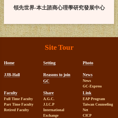
度終身成就獎。
領先世界-本土諮商心理學研究發展中心
賀！
本系三甲吳敏綺同學榮獲
教育部獎學金，並於2024/11/23在總
統府受獎。
Site Tour
賀！
本系大學部四年甲班何朋
Home
Setting
Photo
瑾同學榮獲台灣輔導與諮商學會113
學年度蔣建白先生獎學金
JJB-Hall
Reasons to join
News
GC
News
賀！
本系林淑華助理教授榮獲
GC-Express
Faculty
Share
Link
教育部113年教學實踐計畫補助
Full Time Faculty
A.G.C.
EAP Program
Part Time Faculty
J.I.C.P
Taiwan Counseling
Retired Faculty
International
Net
賀！
本系羅家玲教授榮獲教育
Exchange
CICP