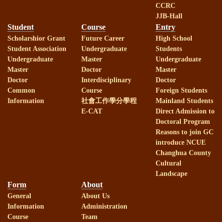
CCRC
部113年教學實踐計畫補助
JJB-Hall
Student
Course
Entry
Scholarshior Grant
Future Career
High School
賀！
本校謝麗紅教授、劉嘉吉
Student Association
Undergraduate
Students
Undergraduate
Master
Undergraduate
教授榮獲國科會113年研究計畫補助
Master
Doctor
Master
Doctor
Interdisciplinary
Doctor
Common
Course
Foreign Students
賀！
本系林淑華助理教授榮獲
Information
社會工作學分學程
Mainland Students
E-CAT
Direct Admission to
國科會113年研究計畫補助
Doctoral Program
Reasons to join GC
introduce NCUE
賀！
本系研究生通過113年諮
Changhua County
Cultural
商心理師高考，成績優異！
Landscape
Form
About
賀！
本系113年社會工作師高
General
About Us
Information
Administration
Course
Team
考通過，成績優異！！