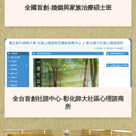
全國首創-婚姻與家族治療碩士班
畫」。
賀！
本系研究所畢業生114年
諮商心理師高考通過，成績優
異！！
賀！
本系114年社會工作師高
考通過，成績優異！！
賀！
本系應屆畢業生參加114
全台首創社諮中心-彰化師大社區心理諮商
所
年度教師資格檢定考試100%全數通
過。