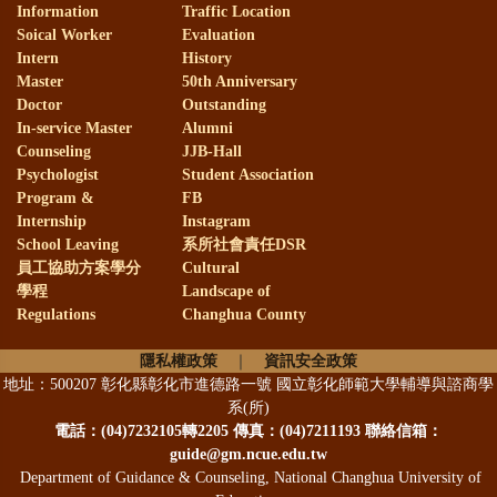
Information
Traffic Location
Soical Worker
Evaluation
賀！
本系99級系友劉韋廷(現
Intern
History
Master
50th Anniversary
Doctor
Outstanding
任線西國中)榮獲第22屆全國SUPER
In-service Master
Alumni
教師獎
Counseling
JJB-Hall
Psychologist
Student Association
Program &
FB
恭賀！
本系林淑華老師榮獲本
Internship
Instagram
School Leaving
系所社會責任DSR
校112年度新進教師執行國科會計畫
員工協助方案學分
Cultural
獎勵
學程
Landscape of
Regulations
Changhua County
恭賀！
本系謝麗紅老師、趙淑
隱私權政策
｜
資訊安全政策
地址：500207 彰化縣彰化市進德路一號 國立彰化師範大學輔導與諮商學
珠老師、王翊涵老師與謝毅興老
系(所)
電話：
(04)7232105轉2205 傳真：(04)7211193 聯絡信箱：
師，榮獲本校112年度產學合作績優
guide@gm.ncue.edu.tw
獎勵
Department of Guidance & Counseling, National Changhua University of