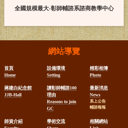
度終身成就獎。
全國規模最大-彰師輔諮系諮商教學中心
賀！
本系三甲吳敏綺同學榮獲
教育部獎學金，並於2024/11/23在總
統府受獎。
網站導覽
賀！
本系大學部四年甲班何朋
瑾同學榮獲台灣輔導與諮商學會113
首頁
設備環境
精彩相簿
Home
Setting
Photo
學年度蔣建白先生獎學金
蔣建白紀念館
讀彰師輔諮100
最新消息
賀！
本系林淑華助理教授榮獲
JJB-Hall
理由
News
Reasons to join
系上公告
教育部113年教學實踐計畫補助
輔諮報報
GC
師資介紹
學術交流
相關網站
賀！
本系羅家玲教授榮獲教育