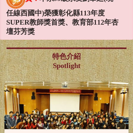
任線西國中)榮獲彰化縣113年度
SUPER教師獎首獎、教育部112年杏
壇芬芳獎
賀！
本系謝麗紅教授、林淑君
副教授榮獲國科會115年度專題研究
特色介紹
計畫補助
Spotlight
賀！
本系謝麗紅教授、陳雪均
助理教授、林淑華助理教授榮獲教
育部115年教學實踐研究計畫
賀！
本系同學榮獲115年度
「國科會補助大專學生研究計