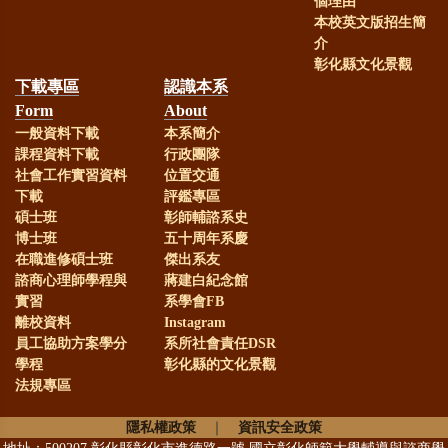
個理由
本校英文版招生簡
介
賀！
本系99級系友劉韋廷(現
彰化縣文化景觀
下載專區
認識本系
任線西國中)榮獲第22屆全國SUPER
Form
About
教師獎
一般資料下載
本系簡介
課程資料下載
行政團隊
社會工作實習資料
位置交通
恭賀！
本系林淑華老師榮獲本
下載
評鑑專區
碩士班
彰師輔諮系史
校112年度新進教師執行國科會計畫
博士班
五十周年系慶
獎勵
在職進修碩士班
傑出系友
諮商心理師學程與
蔣建白紀念館
實習
系學會FB
恭賀！
本系謝麗紅老師、趙淑
離校資料
Instagram
員工協助方案學分
系所社會責任DSR
珠老師、王翊涵老師與謝毅興老
學程
彰化縣的文化景觀
法規專區
師，榮獲本校112年度產學合作績優
獎勵
隱私權政策
｜
資訊安全政策