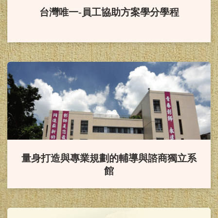
畫」。
台灣唯一-員工協助方案學分學程
賀！
本系研究所畢業生114年
諮商心理師高考通過，成績優
異！！
賀！
本系114年社會工作師高
考通過，成績優異！！
賀！
本系應屆畢業生參加114
量身打造與專業規劃的輔導與諮商獨立系
館
年度教師資格檢定考試100%全數通
過。