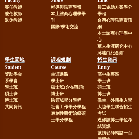
Faculty
Share
Link
專任教師
輔導與諮商學報
員工協助方案學分
部113年教學實踐計畫補助
兼任教師
本土諮商心理學學
學程
退休教師
刊
台灣心理諮商資訊
賀！
本校謝麗紅教授、劉嘉吉
國際/學術交流
網
本土諮商心理學中
心
教授榮獲國科會113年研究計畫補助
華人生涯研究中心
蔣建白紀念館
賀！
本系林淑華助理教授榮獲
學生園地
課程規劃
招生資訊
Student
Course
Entry
國科會113年研究計畫補助
獎助學金
生涯進路
高中生專區
系學會
學士班
學士班
學士班
碩士班(含在職碩)
碩士班
賀！
本系研究生通過113年諮
碩士班
博士班
博士班
博士班
跨領域學分學程
僑生、外籍生入學
商心理師高考，成績優異！
共同資訊
社會工作學分學程
大陸學生聯合招生
表創性藝術治療碩
考試
士學分學程
逕修讀博士學位考
賀！
本系113年社會工作師高
試資訊
就讀彰師輔諮一百
考通過，成績優異！！