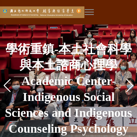
展開主選單
彰師輔諮新生成長營－
學術重鎮-本土社會科學
彰師輔諮－台灣輔導工
EAP學程－成為職場員
設備最好－量身打造的
探索未來—華人生涯研
全國高中生輔導營－學
社工學程－輔導諮商與
彰師輔諮－台灣輔導工
全台唯一－婚姻與家族
全國最強－輔導與諮商
輔諮大軍－彰師輔諮系
來自彰師輔諮的熱烈歡
環境最美－號稱薰衣草
彰師輔諮－比賽常勝軍
加入師培—成為教育工
環境最美－號稱薰衣草
網路成癮－媒體報導
涯與生涯的探索體驗
與本土諮商心理學
社會工作知能兼備
工的溫暖曙光
作發源地
專業系館
作發源地
究中心
飛越五十-彰師輔諮創系
彰師輔諮－媒體最愛
系所社會責任
學會幹部群
治療專業
師資陣容
迎
Social Worker Program
News Reports of Our
Employee Assistance
Top Equipment- The
GC, NCUE Summer
Academic Center-
Helper of Career
GC, NCUE, The
GC, NCUE-The
GC, NCUE-The
森林彰化分店
森林彰化分店
作者
GC, NCUE, The Media
The Only in Taiwan—
The Best Faculty for
Counseling Corps-
Department Social
五十周年
GC, NCUE Orientation
Gorgeous Surroundings
Gorgeous Surroundings
Join Teacher Education
Exploring—Center for
Program (EAP) - The
Research on Internet
Frequent Winner of
Camp - First Try of
Indigenous Social
- Combined with
Birthplace of
Birthplace of
Professional
Marriage and Family
Counseling Training
Student Association
Favorite to Report
GC, NCUE 50
Responsibility
Camp - A Special
Sciences and Indigenous
Department Building of
Counseling Profession
Counseling Profession
Guidance, Counseling
Various Competitions
Warm Sun shining in
Exploring Academic
—Being a Educator
Chinese Research
in GC, NCUE
in GC, NCUE
Addiction
Council of GC, NCUE
Therapy Profession
Anniversary
Lineup
Welcome from GC,
Career & Work Career
Counseling Psychology
and Social Work
GC, NCUE
Workplace
in Taiwan
in Taiwan
Career