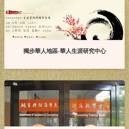
賀！
本系同學榮獲114年度
「國科會補助大專學生研究計
畫」。
恭賀！
本系葉怡伶老師升等副
獨步華人地區-華人生涯研究中心
教授
賀！
本系「輔導與諮商學報」
通過 2024「臺灣人文及社會科學期
刊評比暨核心期刊收錄」之 社會科
學核心期刊（TSSCI）。
恭賀！
徐西森教授榮獲113年