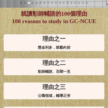
NCUE!
就讀彰師輔諮的100個理由
100 reasons to study in GC-NCUE
理由之一
獎金利多，鼓勵向前
理由之二
彰師輔諮、百聞一見
理由之三
公職領域，輔導正夯