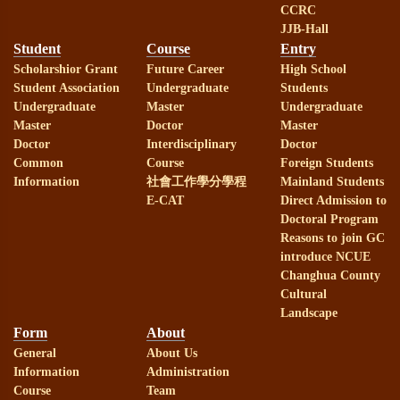
CCRC
JJB-Hall
部113年教學實踐計畫補助
Student
Course
Entry
Scholarshior Grant
Future Career
High School
賀！
本校謝麗紅教授、劉嘉吉
Student Association
Undergraduate
Students
Undergraduate
Master
Undergraduate
教授榮獲國科會113年研究計畫補助
Master
Doctor
Master
Doctor
Interdisciplinary
Doctor
Common
Course
Foreign Students
賀！
本系林淑華助理教授榮獲
Information
社會工作學分學程
Mainland Students
E-CAT
Direct Admission to
國科會113年研究計畫補助
Doctoral Program
Reasons to join GC
introduce NCUE
賀！
本系研究生通過113年諮
Changhua County
Cultural
商心理師高考，成績優異！
Landscape
Form
About
General
About Us
賀！
本系113年社會工作師高
Information
Administration
Course
Team