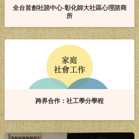
「國科會補助大專學生研究計
全台首創社諮中心-彰化師大社區心理諮商
畫」。
所
賀！
本系研究所畢業生114年
諮商心理師高考通過，成績優
異！！
賀！
本系114年社會工作師高
考通過，成績優異！！
賀！
本系應屆畢業生參加114
跨界合作：社工學分學程
年度教師資格檢定考試100%全數通
過。