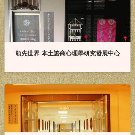
賀！
本系同學榮獲114年度
「國科會補助大專學生研究計
畫」。
恭賀！
本系葉怡伶老師升等副
領先世界-本土諮商心理學研究發展中心
教授
賀！
本系「輔導與諮商學報」
通過 2024「臺灣人文及社會科學期
刊評比暨核心期刊收錄」之 社會科
學核心期刊（TSSCI）。
恭賀！
徐西森教授榮獲113年