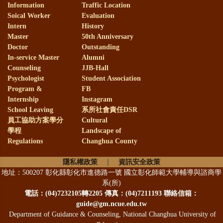
考通過，成績優異！！
Information
Traffic Location
Soical Worker
Evaluation
Intern
History
賀！
本系99級系友劉韋廷(現
Master
50th Anniversary
Doctor
Outstanding
任線西國中)榮獲第22屆全國SUPER
In-service Master
Alumni
教師獎
Counseling
JJB-Hall
Psychologist
Student Association
Program &
FB
恭賀！
本系林淑華老師榮獲本
Internship
Instagram
School Leaving
系所社會責任DSR
校112年度新進教師執行國科會計畫
員工協助方案學分
Cultural
學程
Landscape of
獎勵
Regulations
Changhua County
恭賀！
本系謝麗紅老師、趙淑
隱私權政策
｜
資訊安全政策
地址：500207 彰化縣彰化市進德路一號 國立彰化師範大學輔導與諮商學
系(所)
珠老師、王翊涵老師與謝毅興老
電話：
(04)7232105轉2205 傳真：(04)7211193 聯絡信箱：
師，榮獲本校112年度產學合作績優
guide@gm.ncue.edu.tw
Department of Guidance & Counseling, National Changhua University of
獎勵