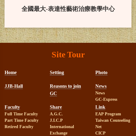
度終身成就獎。
全國最大-表達性藝術治療教學中心
賀！
本系三甲吳敏綺同學榮獲
教育部獎學金，並於2024/11/23在總
統府受獎。
Site Tour
賀！
本系大學部四年甲班何朋
Home
Setting
Photo
瑾同學榮獲台灣輔導與諮商學會113
學年度蔣建白先生獎學金
JJB-Hall
Reasons to join
News
GC
News
GC-Express
賀！
本系林淑華助理教授榮獲
Faculty
Share
Link
Full Time Faculty
A.G.C.
EAP Program
教育部113年教學實踐計畫補助
Part Time Faculty
J.I.C.P
Taiwan Counseling
Retired Faculty
International
Net
賀！
本系羅家玲教授榮獲教育
Exchange
CICP