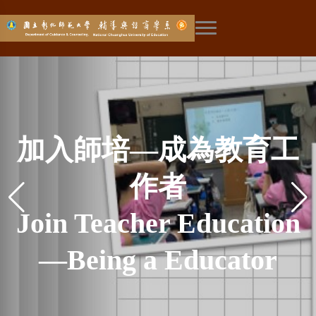
展開主選單
彰師輔諮新生成長營－
學術重鎮-本土社會科學
探索未來—華人生涯研
彰師輔諮－台灣輔導工
全國高中生輔導營－學
EAP學程－成為職場員
社工學程－輔導諮商與
設備最好－量身打造的
探索未來—華人生涯研
彰師輔諮－台灣輔導工
全台唯一－婚姻與家族
全國最強－輔導與諮商
輔諮大軍－彰師輔諮系
來自彰師輔諮的熱烈歡
彰師輔諮－比賽常勝軍
加入師培—成為教育工
環境最美－號稱薰衣草
涯與生涯的探索體驗
網路成癮－媒體報導
與本土諮商心理學
社會工作知能兼備
工的溫暖曙光
作發源地
專業系館
作發源地
究中心
究中心
飛越五十-彰師輔諮創系
彰師輔諮－媒體最愛
系所社會責任
學會幹部群
治療專業
師資陣容
迎
Social Worker Program
News Reports of Our
Employee Assistance
Top Equipment- The
GC, NCUE Summer
Academic Center-
Helper of Career
Helper of Career
GC, NCUE, The
GC, NCUE-The
GC, NCUE-The
森林彰化分店
作者
GC, NCUE, The Media
The Only in Taiwan—
The Best Faculty for
Counseling Corps-
Department Social
五十周年
GC, NCUE Orientation
Gorgeous Surroundings
Join Teacher Education
Exploring—Center for
Exploring—Center for
Program (EAP) - The
Research on Internet
Frequent Winner of
Camp - First Try of
Indigenous Social
- Combined with
Birthplace of
Birthplace of
Professional
Marriage and Family
Counseling Training
Student Association
Favorite to Report
GC, NCUE 50
Responsibility
Camp - A Special
Sciences and Indigenous
Department Building of
Counseling Profession
Counseling Profession
Guidance, Counseling
Various Competitions
Warm Sun shining in
Exploring Academic
—Being a Educator
Chinese Research
Chinese Research
in GC, NCUE
Addiction
Council of GC, NCUE
Therapy Profession
Anniversary
Lineup
Welcome from GC,
Career & Work Career
Counseling Psychology
and Social Work
GC, NCUE
Workplace
in Taiwan
in Taiwan
Career
Career