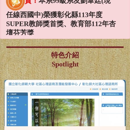
任線西國中)榮獲彰化縣113年度
SUPER教師獎首獎、教育部112年杏
壇芬芳獎
賀！
本系謝麗紅教授、林淑君
副教授榮獲國科會115年度專題研究
特色介紹
計畫補助
Spotlight
賀！
本系謝麗紅教授、陳雪均
助理教授、林淑華助理教授榮獲教
育部115年教學實踐研究計畫
賀！
本系同學榮獲115年度